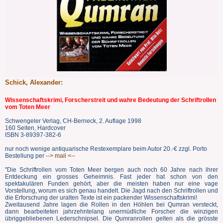
Schick, Alexander:
Wissenschaftskrimi, Forscherstreit und wahre Bedeutung der Schriftrollen
vom Toten Meer
Schwengeler Verlag, CH-Berneck, 2. Auflage 1998
160 Seiten, Hardcover
ISBN 3-89397-382-6
nur noch wenige antiquarische Restexemplare beim Autor 20.-€ zzgl. Porto
Bestellung per
--> mail <--
"Die Schriftrollen vom Toten Meer bergen auch noch 60 Jahre nach ihrer
Entdeckung ein grosses Geheimnis. Fast jeder hat schon von den
spektakulären Funden gehört, aber die meisten haben nur eine vage
Vorstellung, worum es sich genau handelt. Die Jagd nach den Schriftrollen und
die Erforschung der uralten Texte ist ein packender Wissenschaftskrimi!
Zweitausend Jahre lagen die Rollen in den Höhlen bei Qumran versteckt,
dann bearbeiteten jahrzehntelang unermüdliche Forscher die winzigen
übriggebliebenen Lederschnipsel. Die Qumranrollen gelten als die grösste