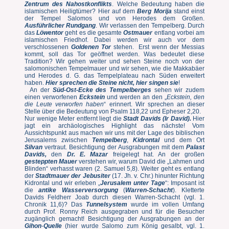
Zentrum des Nahostkonflikts
. Welche Bedeutung haben die
islamischen Heiligtümer? Hier auf dem
Berg Morija
stand einst
der Tempel Salomos und von Herodes dem Großen.
Ausführlicher Rundgang
. Wir verlassen den Tempelberg. Durch
das
Löwentor
geht es die gesamte
Ostmauer
entlang vorbei am
islamischen Friedhof. Dabei werden wir auch vor dem
verschlossenen
Goldenen Tor
stehen. Erst wenn der Messias
kommt, soll das Tor geöffnet werden. Was bedeutet diese
Tradition? Wir gehen weiter und sehen Steine noch von der
salomonischen Tempelmauer und wir sehen, wie die Makkabäer
und Herodes d. G. das Tempelplateau nach Süden erweitert
haben.
Hier sprechen die Steine nicht, hier singen sie
!
An der
Süd-Ost-Ecke des Tempelberges
sehen wir zudem
einen verworfenen
Eckstein
und werden an den „
Eckstein, den
die Leute verworfen haben
“ erinnert. Wir sprechen an dieser
Stelle über die Bedeutung von Psalm 118,22 und Epheser 2,20.
Nur wenige Meter entfernt liegt die
Stadt Davids (Ir David).
Hier
jagt ein archäologisches Highlight das nächste! Vom
Aussichtspunkt aus machen wir uns mit der Lage des biblischen
Jerusalems zwischen
Tempelberg
,
Kidrontal
und dem Ort
Silvan
vertraut. Besichtigung der Ausgrabungen mit dem
Palast
Davids,
den
Dr. E. Mazar
freigelegt hat. An der großen
gesteppten Mauer
verstehen wir, warum David die „Lahmen und
Blinden“ verhasst waren (2. Samuel 5,8). Weiter geht es entlang
der
Stadtmauer der
Jebusiter
(17. Jh. v. Chr.) hinunter Richtung
Kidrontal und wir erleben „
Jerusalem unter Tage
“: Imposant ist
die
antike Wasserversorgung
(
Warren-Schacht
). Kletterte
Davids Feldherr Joab durch diesen Warren-Schacht (vgl. 1.
Chronik 11,6)? Das
Tunnelsystem
wurde im vollen Umfang
durch Prof. Ronny Reich ausgegraben und für die Besucher
zugänglich gemacht! Besichtigung der Ausgrabungen an der
Gihon
-
Quelle
(hier wurde Salomo zum König gesalbt, vgl. 1.