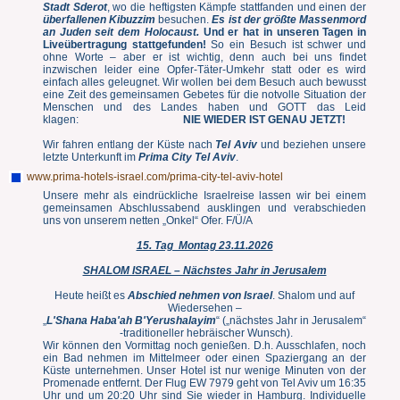
Stadt Sderot
, wo die heftigsten Kämpfe stattfanden und einen der
überfallenen Kibuzzim
besuchen.
Es ist der größte Massenmord
an Juden seit dem Holocaust.
Und er hat in unseren Tagen in
Liveübertragung stattgefunden!
So ein Besuch ist schwer und
ohne Worte – aber er ist wichtig, denn auch bei uns findet
inzwischen leider eine Opfer-Täter-Umkehr statt oder es wird
einfach alles geleugnet. Wir wollen bei dem Besuch auch bewusst
eine Zeit des gemeinsamen Gebetes für die notvolle Situation der
Menschen und des Landes haben und GOTT das Leid
klagen:
NIE WIEDER IST GENAU JETZT!
Wir fahren entlang der Küste nach
Tel Aviv
und beziehen unsere
letzte Unterkunft im
Prima City Tel Aviv
.
www.prima-hotels-israel.com/prima-city-tel-aviv-hotel
Unsere mehr als eindrückliche Israelreise lassen wir bei einem
gemeinsamen Abschlussabend ausklingen und verabschieden
uns von unserem netten „Onkel“ Ofer. F/Ü/A
15. Tag Montag 23.11.2026
SHALOM ISRAEL – Nächstes Jahr in Jerusalem
Heute heißt es
Abschied nehmen von Israel
. Shalom und auf
Wiedersehen –
„
L'Shana Haba'ah B'Yerushalayim
“ („nächstes Jahr in Jerusalem“
-traditioneller hebräischer Wunsch).
Wir können den Vormittag noch genießen. D.h. Ausschlafen, noch
ein Bad nehmen im Mittelmeer oder einen Spaziergang an der
Küste unternehmen. Unser Hotel ist nur wenige Minuten von der
Promenade entfernt. Der Flug EW 7979 geht von Tel Aviv um 16:35
Uhr und um 20:20 Uhr sind Sie wieder in Hamburg. Individuelle