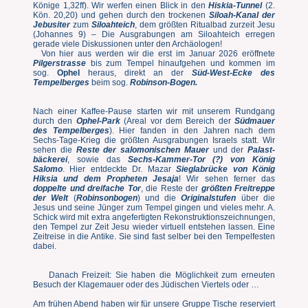
Könige 1,32ff). Wir werfen einen Blick in den
Hiskia-Tunnel
(2.
Kön. 20,20) und gehen durch den trockenen
Siloah-Kanal der
Jebusiter
zum
Siloahteich
, dem größten Ritualbad zurzeit Jesu
(Johannes 9) – Die Ausgrabungen am Siloahteich erregen
gerade viele Diskussionen unter den Archäologen!
Von hier aus werden wir die erst im Januar 2026 eröffnete
Pilgerstrasse
bis zum Tempel hinaufgehen und kommen im
sog.
Ophel
heraus, direkt an der
Süd-West-Ecke des
Tempelberges
beim sog.
Robinson-Bogen.
Nach einer Kaffee-Pause starten wir mit unserem Rundgang
durch den
Ophel-Park
(Areal vor dem Bereich der
Südmauer
des Tempelberges
). Hier fanden in den Jahren nach dem
Sechs-Tage-Krieg die größten Ausgrabungen Israels statt. Wir
sehen die
Reste der salomonischen Mauer
und der
Palast-
bäckerei
, sowie das
Sechs-Kammer-Tor (?) von König
Salomo
. Hier entdeckte Dr. Mazar
Sieglabrücke von König
Hiksia und dem Propheten Jesaja
! Wir sehen ferner das
doppelte und dreifache Tor
, die Reste der
größten Freitreppe
der Welt
(
Robinsonbogen
) und die
Originalstufen
über die
Jesus und seine Jünger zum Tempel gingen und vieles mehr. A.
Schick wird mit extra angefertigten Rekonstruktionszeichnungen,
den Tempel zur Zeit Jesu wieder virtuell entstehen lassen. Eine
Zeitreise in die Antike. Sie sind fast selber bei den Tempelfesten
dabei.
Danach Freizeit: Sie haben die Möglichkeit zum erneuten
Besuch der Klagemauer oder des Jüdischen Viertels oder …
Am frühen Abend haben wir für unsere Gruppe Tische reserviert