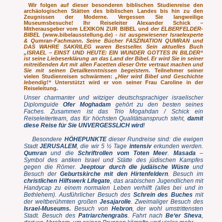
Wir folgen auf dieser besonderen biblischen Studienreise den
archäologischen Stätten des biblischen Landes bis hin zu den
Zeugnissen der Moderne. Vergessen Sie langweilige
Museumsbesuche! Ihr Reiseleiter Alexander Schick –
Mitherausgeber vom LEXIKON ZUR BIBEL und
der ELBERFELDER-
BIBEL
(www.bibelausstellung.de)
- ist ausgewiesener Israelexperte
& Qumran-Fachmann. Seine Bücher FASZINATION QUMRAN und
DAS WAHRE SAKRILEG waren Bestseller. Sein aktuelles Buch
„ISRAEL – EINST UND HEUTE: EIN WUNDER GOTTES IN BILDER“
ist seine Liebeserklärung an das Land der Bibel. Er wird Sie in seiner
mitreißenden Art mit allen Facetten dieser Orte vertraut machen und
Sie mit seinen Detailkenntnissen begeistern.
Teilnehmer seiner
vielen Studienreisen schwärmen:
„Hier wird Bibel und Geschichte
lebendig
!“ Unterstützt wird er von seiner Frau Caroline in der
Reiseleitung.
Unser charmanter und witziger deutschsprachiger israelischer
Diplomguide
Ofer Moghadam
gehört zu den besten seines
Faches. Zusammen ist das Trio Mogahdan / Schick ein
Reiseleiterteam, das für höchsten Qualitätsanspruch steht,
damit
diese Reise für Sie UNVERGESSLICH wird
!
Besondere
HÖHEPUNKTE
dieser Rundreise sind: die ewigen
Stadt
JERUSALEM
, die wir 5 ½ Tage
intensiv
erkunden werden.
Qumran
und
die
Schriftrollen
vom Toten Meer
.
Masada
–
Symbol des antiken Israel und Stätte des jüdischen Kampfes
gegen die Römer.
Jeeptour durch die judäische Wüste
und
Besuch der
Geburtskirche mit den Hirtenfeldern
. Besuch im
christlichen Hilfswerk Lifegate
, das arabischen Jugendlichen mit
Handycap zu einem normalen Leben verhilft (alles bei und in
Bethlehem). Ausführlicher Besuch des
Schrein des Buches
mit
der weltberühmten großen
Jesajarolle
. Zweimaliger Besuch des
Israel-Museums.
Besuch von
Hebron
, der wohl umstrittensten
Stadt. Besuch des
Patriarchengrabs
. Fahrt nach
Be‘er Sheva
,