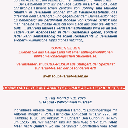
dort wo Abraham, um seinen Brunnen kämpfte und vieles mehr …
Bei Bethlehem sind wir vier Tage Gäste im
Beit Al Liqa'
, dem
christlich-palästinensischen Zentrum von
Johnny und Marlene
Shawan.
In
Jerusalem
wohnen wir im
Paulus-Gästehaus
, das
direkt bei dem Gartengrab und gegenüber dem Damaskustor liegt.
Es beherbergt die
berühmten Modelle von Conrad Schick
und
man hat eine traumhafte Aussicht vom Dach aus über die Altstadt.
UND … während unseres Jerusalemaufenthalts wird es an drei
Tagen
KEIN
Abendessen in dem Gästehaus geben, sondern
jeder kann selbstständig die tollen Restaurants in Jerusalem
erobern
(kulinarische Tipps gibt es natürlich).
KOMMEN SIE MIT!
Erleben Sie das Heilige Land mit einer außergewöhnlichen
biblisch-archäologischen Studienreise.
Veranstalter ist SCUBA-REISEN aus Stuttgart, der Spezialist
für Israel-Reisen der besonderen Art!
www.scuba-israel-reisen.de
DOWNLOAD FLYER MIT ANMELDEFORMULAR
--> HIER KLICKEN <--
1. Tag Montag, 9.11.2026
SHALOM - Willkommen in Israel!
Individuelle Anreise zum Flughafen Hamburg (Zubringerflüge mit
Aufpreis möglich). Voraussichtliche Abflugzeit mit EW 7978, ab
Hamburg 10:20 Uhr. Ankunft im Flughafen Ben Gurion in Tel Aviv
um 15:35 Uhr. Wir machen uns auf dem Weg direkt zum
Toten
Meer nach Qumran
, wo die berühmten Schriftrollen vom Toten