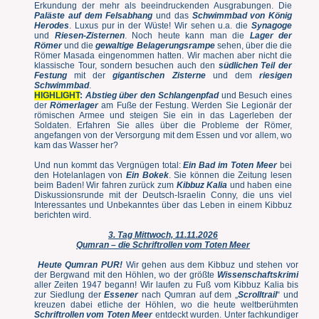
Erkundung der mehr als beeindruckenden Ausgrabungen. Die
Paläste auf dem Felsabhang
und das
Schwimmbad von König
Herodes
. Luxus pur in der Wüste! Wir sehen u.a. die
Synagoge
und
Riesen-Zisternen
. Noch heute kann man die
Lager der
Römer
und die
gewaltige Belagerungsrampe
sehen, über die die
Römer Masada eingenommen hatten. Wir machen aber nicht die
klassische Tour, sondern besuchen auch den
südlichen Teil der
Festung
mit der
gigantischen Zisterne
und dem
riesigen
Schwimmbad
.
HIGHLIGHT
:
Abstieg über den Schlangenpfad
und Besuch eines
der
Römerlager
am Fuße der Festung.
Werden Sie Legionär der
römischen Armee und steigen Sie ein in das Lagerleben der
Soldaten. Erfahren Sie alles über die Probleme der Römer,
angefangen von der Versorgung mit dem Essen und vor allem, wo
kam das Wasser her?
Und nun kommt das Vergnügen total:
Ein Bad im Toten Meer
bei
den Hotelanlagen von
Ein Bokek
. Sie können die Zeitung lesen
beim Baden! Wir fahren zurück zum
Kibbuz Kalia
und haben eine
Diskussionsrunde mit der Deutsch-Israelin Conny, die uns viel
Interessantes und Unbekanntes über das Leben in einem Kibbuz
berichten wird.
3. Tag Mittwoch, 11.11.2026
Qumran – die Schriftrollen vom Toten Meer
Heute Qumran PUR!
Wir gehen aus dem Kibbuz und stehen vor
der Bergwand mit den Höhlen, wo der größte
Wissenschaftskrimi
aller Zeiten 1947 begann! Wir laufen zu Fuß vom Kibbuz Kalia bis
zur Siedlung der
Essener
nach Qumran auf dem „
Scrolltrail
“ und
kreuzen dabei etliche der Höhlen, wo die heute weltberühmten
Schriftrollen vom Toten Meer
entdeckt wurden. Unter fachkundiger