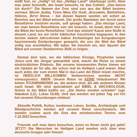
stellt fest, so „heilig“ ist das „Heilige Land“ überhaupt nicht. Aber
was jeder feststellt, der Israel besucht, ist das Gefühl: „Das kenne
ich doch!“ Die Namen der Orte sind uns aus der Bibel bestens
vertraut.
Wüste Judäa, Totes Meer, Ein Gedi, Jerusalem, Bethlehem,
Hebron, Be‘er Sheva
– bei diesen Namen werden wir sofort an
Berichte aus der Bibel erinnert. Der große Baedeker, der durch seine
Reiseführer berühmt wurde, soll gesagt haben: ‚Das einzige Land,
wo man keinen Reiseführer von mir braucht, ist Israel, denn hier ist
die Bibel der beste Reiseführer.‘ Und das stimmt! Kaum eine Stelle in
diesem Land, wo wir nicht biblischer Geschichte begegnen. In den
letzten sieben Jahrzehnten haben Archäologen bei Ausgrabungen
faszinierende Entdeckungen gemacht, die uns die Welt der Bibel
völlig neu erschließen. Wir laden Sie herzlich ein, den Spuren der
Bibel auf unserer Studienreise 2026 zu folgen.
Einmal dort sein, wo die biblischen Könige, Propheten sowie
Jesus und die Jünger gewandelt sind, macht die Reise zu einem
eindrücklichen Erlebnis. Bei unserer kommenden Reise bieten wir
ein Update an für alle, die schon mal im Heiligen Land waren. Aber
auch jeder, der zum ersten Mal in das Land der Bibel reisen möchte,
ist HERZLICH WILLKOMEN! Vorkenntnisse werden NICHT
vorausgesetzt. ABER: Unsere Reise ist
KEINE
Urlaubsreise! Wir
bieten STUDIENREISEN an, die anders sind, als alle anderen Reisen
nach Israel. Wir sind spezialisiert auf BIBEL & ARCHÄOLOGIE.
Schon in der Bibel heißte es: „
Die Steine werden schreien
“ (vgl.
Habakuk 2,11; Lukas 19,40). Und das werden wir jeden Tag vor Ort
bei unseren Erkundungen erleben!
Aktuelle Politik, Kultur, modernes Leben, Antike, Archäologie und
Bibelgeschichte werden auf unserer Reise verschmelzen. Wir
werden zudem auch die Orte des mörderischen Terrors vom
7.10.2023 besuchen.
Freunde soll man dann besuchen, wenn es ihnen nicht gut geht!
JETZT! Die Menschen im Heiligen Land werden sich über eine
deutsche Gruppe sehr freuen!