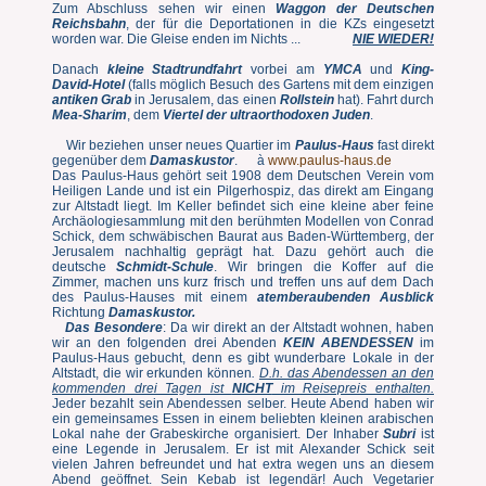
Zum Abschluss sehen wir einen
Waggon der Deutschen
Reichsbahn
, der für die Deportationen in die KZs eingesetzt
worden war. Die Gleise enden im Nichts ...
NIE WIEDER!
Danach
kleine Stadtrundfahrt
vorbei am
YMCA
und
King-
David-Hotel
(falls möglich Besuch des Gartens mit dem einzigen
antiken Grab
in Jerusalem, das einen
Rollstein
hat). Fahrt durch
Mea-Sharim
, dem
Viertel der ultraorthodoxen Juden
.
Wir beziehen unser neues Quartier im
Paulus-Haus
fast direkt
gegenüber dem
Damaskustor
. à
www.paulus-haus.de
Das Paulus-Haus gehört seit 1908 dem Deutschen Verein vom
Heiligen Lande und ist ein Pilgerhospiz, das direkt am Eingang
zur Altstadt liegt. Im Keller befindet sich eine kleine aber feine
Archäologiesammlung mit den berühmten Modellen von Conrad
Schick, dem schwäbischen Baurat aus Baden-Württemberg, der
Jerusalem nachhaltig geprägt hat. Dazu gehört auch die
deutsche
Schmidt-Schule
. Wir bringen die Koffer auf die
Zimmer, machen uns kurz frisch und treffen uns auf dem Dach
des Paulus-Hauses mit einem
atemberaubenden Ausblick
Richtung
Damaskustor.
Das Besondere
: Da wir direkt an der Altstadt wohnen, haben
wir an den folgenden drei Abenden
KEIN ABENDESSEN
im
Paulus-Haus gebucht, denn es gibt wunderbare Lokale in der
Altstadt, die wir erkunden können
.
D.h. das Abendessen an den
kommenden drei Tagen ist
NICHT
im Reisepreis enthalten.
Jeder bezahlt sein Abendessen selber. Heute Abend haben wir
ein gemeinsames Essen in einem beliebten kleinen arabischen
Lokal nahe der Grabeskirche organisiert. Der Inhaber
Subri
ist
eine Legende in Jerusalem. Er ist mit Alexander Schick seit
vielen Jahren befreundet und hat extra wegen uns an diesem
Abend geöffnet. Sein Kebab ist legendär! Auch Vegetarier