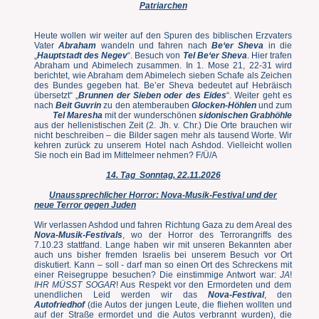
Patriarchen
Heute wollen wir weiter auf den Spuren des biblischen Erzvaters
Vater
Abraham
wandeln und fahren nach
Be‘er Sheva
in die
„
Hauptstadt des Negev
“. Besuch von
Tel Be‘er Sheva
. Hier trafen
Abraham und Abimelech zusammen. In 1. Mose 21, 22-31 wird
berichtet, wie Abraham dem Abimelech sieben Schafe als Zeichen
des Bundes gegeben hat. Be’er Sheva bedeutet auf Hebräisch
übersetzt“ „
Brunnen der Sieben oder des Eides
“. Weiter geht es
nach
Beit Guvrin
zu den atemberauben
Glocken-Höhlen
und zum
Tel Maresha
mit der wunderschönen
sidonischen Grabhöhle
aus der hellenistischen Zeit (2. Jh. v. Chr.) Die Orte brauchen wir
nicht beschreiben – die Bilder sagen mehr als tausend Worte. Wir
kehren zurück zu unserem Hotel nach Ashdod. Vielleicht wollen
Sie noch ein Bad im Mittelmeer nehmen? F/Ü/A
14. Tag Sonntag, 22.11.2026
Unaussprechlicher Horror: Nova-Musik-Festival und der
neue Terror gegen Juden
Wir verlassen Ashdod und fahren Richtung Gaza zu dem Areal des
Nova-Musik-Festivals
, wo der Horror des Terrorangriffs des
7.10.23 stattfand. Lange haben wir mit unseren Bekannten aber
auch uns bisher fremden Israelis bei unserem Besuch vor Ort
diskutiert. Kann – soll - darf man so einen Ort des Schreckens mit
einer Reisegruppe besuchen? Die einstimmige Antwort war:
JA
!
IHR MÜSST SOGAR
! Aus Respekt vor den Ermordeten und dem
unendlichen Leid werden wir das
Nova-Festival
, den
Autofriedhof
(die Autos der jungen Leute, die fliehen wollten und
auf der Straße ermordet und die Autos verbrannt wurden), die