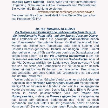
im
Notre Dame Rooftop
– Käse, Wein und mehr in wunderbarer
Umgebung. Schauen Sie auf die Speisekarte und Webseite und
Sie werden die Empfehlung verstehen:
www.notredamecenter.org/cheeseandwine
Sie essen mit Blick über die Altstadt. Unser Guide Ofer war schon
mal Probeseen 😊 F/Ü
10. Tag Mittwoch, 18.11.2026
Via Dolorosa mit Grabeskirche und orientalischem Bazar &
die herodiansiche Palastvilla - auf den Spuren Jesu am Ölberg
1854 entdeckte ein Hund die gewaltige
Zedekia-Höhle
neben
dem Damaskustor. Sie unterhöhlt einen Großteil der Altstadt. Hier
wurden die Steine zum Tempelbau unter König Salomo und
Herodes heraus-gebrochen. Besuch der riesigen Höhle. Zuerst
aber gehen wir recht früh am Morgen durch das Damaskustor und
folgen dann einem Teil der
Via Dolorosa (Kreuzweg)
durch die
Gassen des
orientalischen Bazars
bis zur
Grabeskirche
. Aber ist
die Via Dolorosa wirklich der Leidensweg Jesu gewesen? Und
wie sah die Stelle der Grabeskirche zur Zeit Jesu aus? Besuch
dieser eindrücklichen Kirche mit der historischen Kreuzigungs-
und Grabstätte von Jesu Christi. Die Grabeskirche ist ein Juwel
aus der Kreuzfahrerzeit.
Weiter geht es in das jüdische Viertel zu einer archäologischen
Sensation, dem
Herodian Quarter (Wohl-Museum)
. Wir gehen nur
wenige Stufen hinunter und landen in der Zeit Jesu! Ausgegraben
wurde die Anlage nach dem Sechs-Tage-Krieg. Etliche Forscher
sehen in dieser palastähnlichen Villa den
Palast des
Hohenpriesters
, in dem der
Prozess gegen Jesus
stattgefunden
hat. Sogar der originale Bodenbelag des Hofes ist noch
vorhanden. Hat hier Petrus im Hof gestanden, bevor er seinen
Herrn verriet? Sie werden von den neuen Forschungsergebnissen