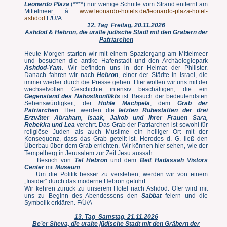
Leonardo Plaza
(****) nur wenige Schritte vom Strand entfernt am
Mittelmeer à
www.leonardo-hotels.de/leonardo-plaza-hotel-
ashdod
F/Ü/A
12. Tag Freitag, 20.11.2026
Ashdod & Hebron, die uralte jüdische Stadt mit den Gräbern der
Patriarchen
Heute Morgen starten wir mit einem Spaziergang am Mittelmeer
und besuchen die antike Hafenstadt und den Archäologiepark
Ashdod-Yam
. Wir befinden uns in der Heimat der Philister.
Danach fahren wir nach
Hebron
, einer der Städte in Israel, die
immer wieder durch die Presse gehen. Hier wollen wir uns mit der
wechselvollen Geschichte intensiv beschäftigen, die ein
Gegenstand des Nahostkonflikts
ist. Besuch der bedeutendsten
Sehenswürdigkeit, der
Höhle Machpela
, dem
Grab der
Patriarchen
. Hier werden die
letzten Ruhestätten der drei
Erzväter Abraham, Isaak, Jakob und ihrer Frauen Sara,
Rebekka und Lea
verehrt. Das Grab der Patriarchen ist sowohl für
religiöse Juden als auch Muslime ein heiliger Ort mit der
Konsequenz, dass das Grab geteilt ist. Herodes d. G. ließ den
Überbau über dem Grab errichten. Wir können hier sehen, wie der
Tempelberg in Jerusalem zur Zeit Jesu aussah.
Besuch von
Tel Hebron
und dem
Beit Hadassah Vistors
Center
mit
Museum
.
Um die Politik besser zu verstehen, werden wir von einem
„Insider“ durch das moderne Hebron geführt.
Wir kehren zurück zu unserem Hotel nach Ashdod. Ofer wird mit
uns zu Beginn des Abendessens den
Sabbat
feiern und die
Symbolik erklären. F/Ü/A
13. Tag Samstag, 21.11.2026
Be’er Sheva, die uralte jüdische Stadt mit den Gräbern der