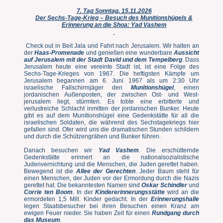
7. Tag Sonntag, 15.11.2026
Der Sechs-Tage-Krieg – Besuch des Munitionshügels &
Erinnerung an die Shoa: Yad Vashem
Check out in Beit Jala und Fahrt nach Jerusalem. Wir halten an
der
Haas-Promenade
und genießen eine wunderbare
Aussicht
auf Jerusalem mit der Stadt David und dem Tempelberg
. Dass
Jerusalem heute eine vereinte Stadt ist, ist eine Folge des
Sechs-Tage-Krieges von 1967. Die heftigsten Kämpfe um
Jerusalem begannen am 6. Juni 1967 als um 2:30 Uhr
israelische Fallschirmjäger den
Munitionshügel
, einen
jordanischen Außenposten, der zwischen Ost- und West-
jerusalem liegt, stürmten. Es tobte eine erbitterte und
verlustreiche Schlacht inmitten der jordanischen Bunker. Heute
gibt es auf dem Munitionshügel eine Gedenkstätte für all die
israelischen Soldaten, die während des Sechstagekriegs hier
gefallen sind. Ofer wird uns die dramatischen Stunden schildern
und durch die Schützengräben und Bunker führen.
Danach besuchen wir
Yad Vashem
. Die erschütternde
Gedenkstätte erinnert an die nationalsozialistische
Judenvernichtung und die Menschen, die Juden gerettet haben.
Bewegend ist die
Allee der Gerechten
. Jeder Baum steht für
einen Menschen, der Juden vor der Ermordung durch die Nazis
gerettet hat. Die bekanntesten Namen sind
Oskar Schindler
und
Corrie ten
Boom
. In der
Kindererinnerungsstätte
wird an die
ermordeten 1,5 Mill. Kinder gedacht. In der
Erinnerungshalle
legen Staatsbesucher bei ihren Besuchen einen Kranz am
ewigen Feuer nieder. Sie haben Zeit für einen
Rundgang durch
das Museum
.