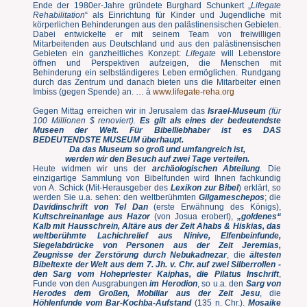
Ende der 1980er-Jahre gründete Burghard Schunkert „
Lifegate
Rehabilitation
“ als Einrichtung für Kinder und Jugendliche mit
körperlichen Behinderungen aus den palästinensischen Gebieten.
Dabei entwickelte er mit seinem Team von freiwilligen
Mitarbeitenden aus Deutschland und aus den palästinensischen
Gebieten ein ganzheitliches Konzept:
Lifegate
will Lebenstore
öffnen und Perspektiven aufzeigen, die Menschen mit
Behinderung ein selbständigeres Leben ermöglichen. Rundgang
durch das Zentrum und danach bieten uns die Mitarbeiter einen
Imbiss (gegen Spende) an. … à
www.lifegate-reha.org
Gegen Mittag erreichen wir in Jerusalem das
Israel-Museum
(für
100 Millionen $ renoviert).
Es gilt als eines der bedeutendste
Museen der Welt. Für Bibelliebhaber ist es DAS
BEDEUTENDSTE MUSEUM überhaupt.
Da das Museum so groß und umfangreich ist,
werden wir den Besuch auf zwei Tage verteilen.
Heute widmen wir uns der
archäologischen Abteilung
. Die
einzigartige Sammlung von Bibelfunden wird Ihnen fachkundig
von A. Schick (Mit-Herausgeber des
Lexikon zur Bibel
) erklärt, so
werden Sie u.a. sehen: den weltberühmten
Gilgameschepos
; die
Davidinschrift von Tel Dan
(erste Erwähnung des Königs),
Kultschreinanlage aus
Hazor
(von Josua erobert),
„goldenes“
Kalb mit Hausschrein, Altäre aus der Zeit Ahabs & Hiskias, das
weltberühmte Lachichrelief aus Ninive, Elfenbeinfunde,
Siegelabdrücke von Personen aus der Zeit Jeremias,
Zeugnisse der Zerstörung durch Nebukadnezar
, die
ältesten
Bibeltexte der Welt aus dem 7. Jh. v. Chr. auf zwei Silberrollen -
den Sarg vom Hohepriester Kaiphas, die Pilatus Inschrift
,
Funde von den Ausgrabungen
im Herodion
,
so u.a. den
Sarg von
Herodes dem Großen, Mobiliar
aus der Zeit Jesu
, die
Höhlenfunde vom Bar-Kochba-Aufstand
(135 n. Chr.).
Mosaike