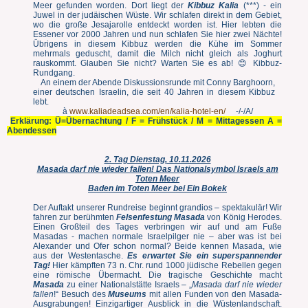
Meer gefunden worden. Dort liegt der
Kibbuz Kalia
(***) - ein
Juwel in der judäischen Wüste. Wir schlafen direkt in dem Gebiet,
wo die große Jesajarolle entdeckt worden ist. Hier lebten die
Essener vor 2000 Jahren und nun schlafen Sie hier zwei Nächte!
Übrigens in diesem Kibbuz werden die Kühe im Sommer
mehrmals geduscht, damit die Milch nicht gleich als Joghurt
rauskommt. Glauben Sie nicht? Warten Sie es ab! 😊 Kibbuz-
Rundgang.
An einem der Abende Diskussionsrunde mit Conny Barghoorn,
einer deutschen Israelin, die seit 40 Jahren in diesem Kibbuz
lebt.
à
www.kaliadeadsea.com/en/kalia-hotel-en/
-/-/A/
Erklärung: Ü=Übernachtung / F = Frühstück / M = Mittagessen A =
Abendessen
2. Tag Dienstag, 10.11.2026
Masada darf nie wieder fallen! Das Nationalsymbol Israels am
Toten Meer
Baden im Toten Meer bei Ein Bokek
Der Auftakt unserer Rundreise beginnt grandios – spektakulär! Wir
fahren zur berühmten
Felsenfestung Masada
von König Herodes.
Einen Großteil des Tages verbringen wir auf und am Fuße
Masadas - machen normale Israelpilger nie – aber was ist bei
Alexander und Ofer schon normal? Beide kennen Masada, wie
aus der Westentasche.
Es erwartet Sie ein superspannender
Tag!
Hier kämpften 73 n. Chr. rund 1000 jüdische Rebellen gegen
eine römische Übermacht. Die tragische Geschichte macht
Masada
zu einer Nationalstätte Israels – „
Masada darf nie wieder
fallen
!“ Besuch des
Museums
mit allen Funden von den Masada-
Ausgrabungen! Einzigartiger Ausblick in die Wüstenlandschaft.