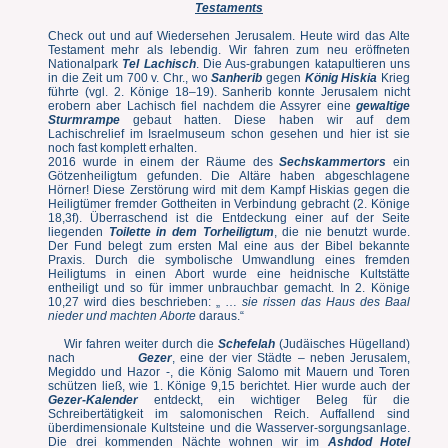
Testaments
Check out und auf Wiedersehen Jerusalem. Heute wird das Alte
Testament mehr als lebendig. Wir fahren zum neu eröffneten
Nationalpark
Tel Lachisch
. Die Aus-grabungen katapultieren uns
in die Zeit um 700 v. Chr., wo
Sanherib
gegen
König Hiskia
Krieg
führte (vgl. 2. Könige 18–19). Sanherib konnte Jerusalem nicht
erobern aber Lachisch fiel nachdem die Assyrer eine
gewaltige
Sturmrampe
gebaut hatten. Diese haben wir auf dem
Lachischrelief im Israelmuseum schon gesehen und hier ist sie
noch fast komplett erhalten.
2016 wurde in einem der Räume des
Sechskammertors
ein
Götzenheiligtum gefunden. Die Altäre haben abgeschlagene
Hörner! Diese Zerstörung wird mit dem Kampf Hiskias gegen die
Heiligtümer fremder Gottheiten in Verbindung gebracht (2. Könige
18,3f). Überraschend ist die Entdeckung einer auf der Seite
liegenden
Toilette in dem Torheiligtum
, die nie benutzt wurde.
Der Fund belegt zum ersten Mal eine aus der Bibel bekannte
Praxis. Durch die symbolische Umwandlung eines fremden
Heiligtums in einen Abort wurde eine heidnische Kultstätte
entheiligt und so für immer unbrauchbar gemacht. In 2. Könige
10,27 wird dies beschrieben: „ …
sie rissen das Haus des Baal
nieder und machten Aborte
daraus.“
Wir fahren weiter durch die
Schefelah
(Judäisches Hügelland)
nach
Gezer
, eine der vier Städte – neben Jerusalem,
Megiddo und Hazor -, die König Salomo mit Mauern und Toren
schützen ließ, wie 1. Könige 9,15 berichtet. Hier wurde auch der
Gezer-Kalender
entdeckt, ein wichtiger Beleg für die
Schreibertätigkeit im salomonischen Reich. Auffallend sind
überdimensionale Kultsteine und die Wasserver-sorgungsanlage.
Die drei kommenden Nächte wohnen wir im
Ashdod Hotel