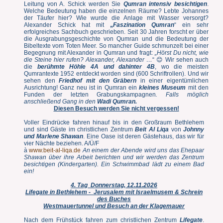
Leitung von A. Schick werden Sie
Qumran intensiv besichtigen
.
Welche Bedeutung haben die einzelnen Räume? Lebte Johannes
der Täufer hier? Wie wurde die Anlage mit Wasser versorgt?
Alexander Schick hat mit
„
Faszination Qumran
“ ein sehr
erfolgreiches Sachbuch geschrieben. Seit 30 Jahren forscht er über
die Ausgrabungsgeschichte von Qumran und die Bedeutung der
Bibeltexte vom Toten Meer. So mancher Guide schmunzelt bei einer
Begegnung mit Alexander in Qumran und fragt:
„Hörst Du nicht, wie
die Steine hier rufen? Alexander, Alexander …
“ 😊 Wir sehen auch
die
berühmte Höhle 4A und dahinter 4B
, wo die meisten
Qumrantexte 1952 entdeckt worden sind (600 Schriftrollen). Und wir
sehen den
Friedhof mit den Gräbern
in einer eigentümlichen
Ausrichtung! Ganz neu ist in Qumran ein
kleines Museum
mit den
Funden der letzten Grabungskampagnen
. Falls möglich
anschließend Gang in den
Wadi Qumran.
Diesen Besuch werden Sie nicht vergessen!
Voller Eindrücke fahren hinauf bis in den Großraum Bethlehem
und sind Gäste im christlichen Zentrum
Beit Al Liqa
von
Johnny
und Marlene Shawan
. Eine Oase ist deren Gästehaus, das wir für
vier Nächte beziehen. A/Ü/F
à
www.beit-al-liqa.de
An einem der Abende wird uns das Ehepaar
Shawan über ihre Arbeit berichten und wir werden das Zentrum
besichtigen (Kindergarten). Ein Schwimmbad lädt zu einem Bad
ein!
4. Tag Donnerstag, 12.11.2026
Lifegate in Bethlehem - Jerusalem mit Israelmusem & Schrein
des Buches
Westmauertunnel und Besuch an der Klagemauer
Nach dem Frühstück fahren zum christlichen Zentrum
Lifegate
.