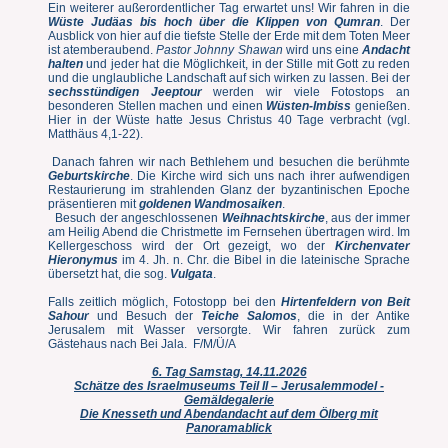
Ein weiterer außerordentlicher Tag erwartet uns! Wir fahren in die
Wüste Judäas bis hoch über die Klippen von Qumran
. Der
Ausblick von hier auf die tiefste Stelle der Erde mit dem Toten Meer
ist atemberaubend.
Pastor Johnny Shawan
wird uns eine
Andacht
halten
und jeder hat die Möglichkeit, in der Stille mit Gott zu reden
und die unglaubliche Landschaft auf sich wirken zu lassen. Bei der
sechsstündigen Jeeptour
werden wir viele Fotostops an
besonderen Stellen machen und einen
Wüsten-Imbiss
genießen.
Hier in der Wüste hatte Jesus Christus 40 Tage verbracht (vgl.
Matthäus 4,1-22).
Danach fahren wir nach Bethlehem und besuchen die berühmte
Geburtskirche
. Die Kirche wird sich uns nach ihrer aufwendigen
Restaurierung im strahlenden Glanz der byzantinischen Epoche
präsentieren mit
goldenen Wandmosaiken
.
Besuch der angeschlossenen
Weihnachtskirche
, aus der immer
am Heilig Abend die Christmette im Fernsehen übertragen wird. Im
Kellergeschoss wird der Ort gezeigt, wo der
Kirchenvater
Hieronymus
im 4. Jh. n. Chr. die Bibel in die lateinische Sprache
übersetzt hat, die sog.
Vulgata
.
Falls zeitlich möglich, Fotostopp bei den
Hirtenfeldern von Beit
Sahour
und Besuch der
Teiche Salomos
, die in der Antike
Jerusalem mit Wasser versorgte. Wir fahren zurück zum
Gästehaus nach Bei Jala. F/M/Ü/A
6. Tag Samstag, 14.11.2026
Schätze des Israelmuseums Teil II – Jerusalemmodel -
Gemäldegalerie
Die Knesseth und Abendandacht auf dem Ölberg mit
Panoramablick