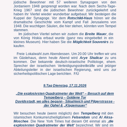
jüdische Bewohner mit 57 weiteren Synagogen von den
Jordaniern 1948 gesprengt worden war. Nach dem Sechs-Tage-
Krieg 1967 sind die jüdischen Bewohner zurückgekehrt und
haben ihr Viertel wieder wunderbar aufgebaut. Wir besteigen die
Kuppel der Synagoge. Vor dem
Rotschild-Haus
hören wir die
dramatische Geschichte vom Kampf und Fall Jerusalems von
1948. Die wuchtigen Säulen, die hier stehen, könnten vom Tempel
stammen.
Im jüdischen Viertel sehen wir zudem die
Breite Mauer
, die
von König Hiskia erbaut wurde (ganz neu eingebettet in ein
kleines Museum). Hier haben Sie die
Möglichkeit Souvenirs
zu
kaufen.
Freie Lokalwahl zum Abendessen. Um 20.00 Uhr treffen wir uns
im Gästehaus, denn heute Abend wird
Arye Shalicar
zu uns
kommen. Der bekannte deutsch-israelische Politologe, ehem.
Sprecher der israelischen Verteidigungsstreitkräfte und jetziger
Abteilungsleiter in der israelischen Regierung, wird uns zur
sicherheitspolitischen Lage berichten. F/Ü
9.Tag Dienstag, 17.11.2026
„Die explosivsten Quadratmeter der Welt“ – Besuch auf dem
Tempelberg – Goldene Tor
Davidsstadt, wo alles begann - Siloahteich und Pilgerstrasse -
der Ophel & „Klagemauer“
Wir besuchen heute (wenn möglich) den
Tempelberg
mit den
islamischen Konkurrenzheiligtümern
Felsendom
und
Al Aksa-
Moschee
. Die New York Times hat diesen Ort einmal als „
die
explosivsten Quadratmeter der Welt
“ bezeichnet. Wir sind im