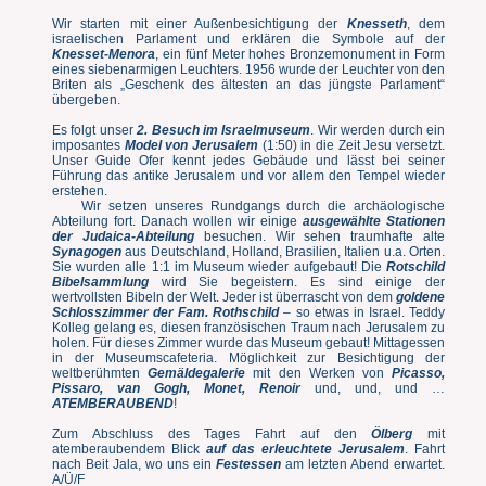
Wir starten mit einer Außenbesichtigung der
Knesseth
, dem
israelischen Parlament und erklären die Symbole auf der
Knesset-Menora
, ein fünf Meter hohes Bronzemonument in Form
eines siebenarmigen Leuchters. 1956 wurde der Leuchter von den
Briten als „Geschenk des ältesten an das jüngste Parlament“
übergeben.
Es folgt unser
2. Besuch im Israelmuseum
. Wir werden durch ein
imposantes
Model von Jerusalem
(1:50) in die Zeit Jesu versetzt.
Unser Guide Ofer kennt jedes Gebäude und lässt bei seiner
Führung das antike Jerusalem und vor allem den Tempel wieder
erstehen.
Wir setzen unseres Rundgangs durch die archäologische
Abteilung fort. Danach wollen wir einige
ausgewählte Stationen
der Judaica-Abteilung
besuchen. Wir sehen traumhafte alte
Synagogen
aus Deutschland, Holland, Brasilien, Italien u.a. Orten.
Sie wurden alle 1:1 im Museum wieder aufgebaut! Die
Rotschild
Bibelsammlung
wird Sie begeistern. Es sind einige der
wertvollsten Bibeln der Welt. Jeder ist überrascht von dem
goldene
Schlosszimmer der Fam. Rothschild
– so etwas in Israel. Teddy
Kolleg gelang es, diesen französischen Traum nach Jerusalem zu
holen. Für dieses Zimmer wurde das Museum gebaut! Mittagessen
in der Museumscafeteria. Möglichkeit zur Besichtigung der
weltberühmten
Gemäldegalerie
mit den Werken von
Picasso,
Pissaro, van Gogh, Monet, Renoir
und, und, und …
ATEMBERAUBEND
!
Zum Abschluss des Tages Fahrt auf den
Ölberg
mit
atemberaubendem Blick
auf das erleuchtete Jerusalem
. Fahrt
nach Beit Jala, wo uns ein
Festessen
am letzten Abend erwartet.
A/Ü/F