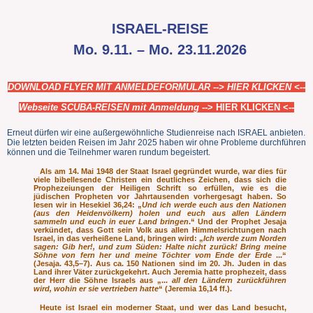
ISRAEL-REISE
Mo. 9.11. – Mo. 23.11.2026
DOWNLOAD FLYER MIT ANMELDEFORMULAR
--> HIER KLICKEN <-
-
Webseite SCUBA-REISEN mit
Anmeldung
-->
HIER KLICKEN <--
Erneut dürfen wir eine außergewöhnliche Studienreise nach ISRAEL anbieten.
Die letzten beiden Reisen im Jahr 2025 haben wir ohne Probleme durchführen
können und die Teilnehmer waren rundum begeistert.
Als am 14. Mai 1948 der Staat Israel gegründet wurde, war dies für
viele bibellesende Christen ein deutliches Zeichen, dass sich die
Prophezeiungen der Heiligen Schrift so erfüllen, wie es die
jüdischen Propheten vor Jahrtausenden vorhergesagt haben. So
lesen wir in Hesekiel 36,24: „
Und ich werde euch aus den Nationen
(aus den Heidenvölkern) holen und euch aus allen Ländern
sammeln und euch in euer Land bringen
.“ Und der Prophet Jesaja
verkündet, dass Gott sein Volk aus allen Himmelsrichtungen nach
Israel, in das verheißene Land, bringen wird: „
Ich werde zum Norden
sagen: Gib her!, und zum Süden: Halte nicht zurück! Bring meine
Söhne von fern her und meine Töchter vom Ende der Erde
...“
(Jesaja. 43,5–7). Aus ca. 150 Nationen sind im 20. Jh. Juden in das
Land ihrer Väter zurückgekehrt. Auch Jeremia hatte prophezeit, dass
der Herr die Söhne Israels aus „...
all den Ländern zurückführen
wird, wohin er sie vertrieben hatte
“ (Jeremia 16,14 ff.).
Heute ist Israel ein moderner Staat, und wer das Land besucht,