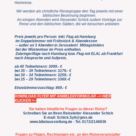
Heimreise.
Wir werden als christliche Reisegruppe den Tag jeweils mit einer
biblischen Besinnung beginnen.
An einigen Abenden wird Alexander Schick zudem Vorträge zur
Reise und den biblischen Stätten, die wir besuchen anbieten.
Preis jeweils pro Person inkl. Flug ab Hamburg
im Doppelzimmer mit Frühstück & Abendessen
-- außer an 3 Abenden in Jerusalem! Mittagsimbiss
bei der Wüstentour im Preis enthalten.
Zubringerflüge nach Hamburg bzw. Flug mit ELAL ab Frankfurt
nach Absprache und Aufpreis.
ab 40 Teilnehmern: 3099.- €
bei 35 – 39 Teilnehmern: 3179.- €
bei 30 – 34 Teilnehmern: 3259.- €
bei 25 – 29 Teilnehmern: 3369.-€
Einzelzimmerzuschlag: 869.- €
DOWNLOAD FLYER MIT ANMELDEFORMULAR
--> HIER
KLICKEN <--
Sie haben inhaltliche Fragen zu dieser Reise?
Schreiben Sie an Ihren
Reiseleiter
Alexander Schick
E-mail: Schick.Sylt@gmx.de
www.bibelausstellung.de
- Tel. 0172/2146836
Fragen zu Flügen, Rechnungen etc. an den
Reiseveranstalter