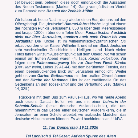
tief bewegt sein, belegen diese doch eindrücklich die Aussagen
des Neuen Testaments (Markus 14)! Gang vom jüdischen Viertel
zum Damaskustor.
Besuch der Zedekia-Höhle.
Wir haben ab heute Nachmittag wieder einen Bus, der uns auf den
Ölberg
bringt. Die „deutsche“
Himmel-fahrtskirche
liegt auf einem
der höchsten Punkte Jerusalems, 850 m über dem Meeresspiegel
und knapp 1300 m über dem Toten Meer.
Fantastischer Ausblick
nicht nur über Jerusalem, sondern auch nach Osten bis zum
Jordantal!
Die Kirche ist im wilhelminisch-byzantinischen Stil
erbaut worden unter Kaiser Willhelm II. und ist ein Stück deutscher
sehr wechselvoller Geschichte im Heiligen Land. Nach vielen
Fotos fahren wir zum Aussichtspunkt auf dem Ölberg, wo wir schon
einmal am frühen Abend waren (4. Tag).
Kurzer Fotostopp
. Wir
folgen dem
Palmsonntagsweg
bis zur
Dominus Flevit Kirche
(
Der Herr weint
, Lukas 19,41-44) mit dem berühmten Fenster, das
einen beeindruckenden Blick auf Jerusalem ermöglicht. Weiter
geht es zum
Garten Gethsemane
mit den uralten Olivenbäumen
und der
Kirche der Nationen
. Hier ist der traditionelle Ort des
Gedenkens an den Todeskampf und der Verhaftung Jesu (Markus
14, 32ff.).
Rückkehr mit dem Bus zum Paulus-Haus, wo wir heute Abend
auch essen. Danach treffen wir uns mit einer
Lehrerin der
Schmidt-Schule
(beste deutsche Auslandsschule), die uns
hineinnimmt in das Leben einer deutschen Akademikerin, die in
Jerusalem an einer Schule arbeitet, wo arabische Mädchen das
deutsche Abitur machen können. Es wird hochinteressant! Ü/F/A
11. Tag Donnerstag, 19.11.2026
Tel Lachisch & Tel Gezer: Auf den Spuren des Alten