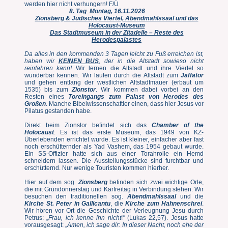
werden hier nicht verhungern! F/Ü
8. Tag Montag, 16.11.2026
Zionsberg & Jüdisches Viertel, Abendmahlssaal und das
Holocaust-Museum
Das Stadtmuseum in der Zitadelle – Reste des
Herodespalastes
Da alles in den kommenden 3 Tagen leicht zu Fuß erreichen ist,
haben wir
KEINEN BUS
, der in die Altstadt sowieso nicht
reinfahren kann!
Wir lernen die Altstadt und ihre Viertel so
wunderbar kennen. Wir laufen durch die Altstadt zum
Jaffator
und gehen entlang der westlichen Altstadtmauer (erbaut um
1535) bis zum
Zionstor
. Wir kommen dabei vorbei an den
Resten eines
Toreingangs zum Palast von Herodes des
Großen
. Manche Bibelwissenschaftler einen, dass hier Jesus vor
Pilatus gestanden habe.
Direkt beim Zionstor befindet sich das
Chamber of the
Holocaust
. Es ist das erste Museum, das 1949 von KZ-
Überlebenden errichtet wurde. Es ist kleiner, einfacher aber fast
noch erschütternder als Yad Vashem, das 1954 gebaut wurde.
Ein SS-Offizier hatte sich aus einer Torahrolle ein Hemd
schneidern lassen. Die Ausstellungsstücke sind furchtbar und
erschütternd. Nur wenige Touristen kommen hierher.
Hier auf dem sog.
Zionsberg
befinden sich zwei wichtige Orte,
die mit Gründonnerstag und Karfreitag in Verbindung stehen. Wir
besuchen den traditionellen sog.
Abendmahlssaal
und die
Kirche St. Peter in Gallicantu
, die
Kirche zum Hahnenschrei
.
Wir hören vor Ort die Geschichte der Verleugnung Jesu durch
Petrus: „
Frau, ich kenne ihn nicht
!“ (Lukas 22,57). Jesus hatte
vorausgesagt: „
Amen, ich sage dir: In dieser Nacht, noch ehe der