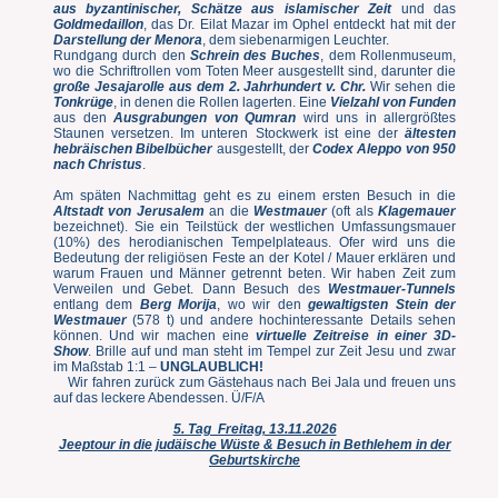
aus byzantinischer, Schätze aus islamischer Zeit
und das
Goldmedaillon
, das Dr. Eilat Mazar im Ophel entdeckt hat mit der
Darstellung der Menora
, dem siebenarmigen Leuchter.
Rundgang durch den
Schrein des Buches
, dem Rollenmuseum,
wo die Schriftrollen vom Toten Meer ausgestellt sind, darunter die
große Jesajarolle aus dem 2. Jahrhundert v. Chr.
Wir sehen die
Ton
krüge
, in denen die Rollen lagerten. Eine
Vielzahl von Funden
aus den
Ausgrabungen von Qumran
wird uns in allergrößtes
Staunen versetzen. Im unteren Stockwerk ist eine der
ältesten
hebräischen Bibelbücher
ausgestellt, der
Codex Aleppo von 950
nach Christus
.
Am späten Nachmittag geht es zu einem ersten Besuch in die
Altstadt von Jerusalem
an die
Westmauer
(oft als
Klagemauer
bezeichnet). Sie ein Teilstück der westlichen Umfassungsmauer
(10%) des herodianischen Tempelplateaus. Ofer wird uns die
Bedeutung der religiösen Feste an der Kotel / Mauer erklären und
warum Frauen und Männer getrennt beten. Wir haben Zeit zum
Verweilen und Gebet. Dann Besuch des
Westmauer-Tunnels
entlang dem
Berg Morija
, wo wir den
gewaltigsten Stein der
Westmauer
(578 t) und andere hochinteressante Details sehen
können. Und wir machen eine
virtuelle Zeitreise in einer 3D-
Show
. Brille auf und man steht im Tempel zur Zeit Jesu und zwar
im Maßstab 1:1 –
UNGLAUBLICH!
Wir fahren zurück zum Gästehaus nach Bei Jala und freuen uns
auf das leckere Abendessen. Ü/F/A
5. Tag Freitag, 13.11.2026
Jeeptour in die judäische Wüste & Besuch in Bethlehem in der
Geburtskirche