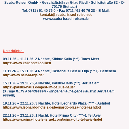
Scuba-Reisen GmbH
٠
Geschäftsführer Gilad Riedl
٠
Schloßstraße 82
٠
D-
70176 Stuttgart
Tel. 0711 / 61 40 76 0
٠
Fax 0711 / 61 40 76 28
٠
E-Mail:
kontakt@scuba-israel-reisen.de
www.scuba-israel-reisen.de
Unterkünfte:
09.11.26 – 11.11.26, 2 Nächte, Kibbuz Kalia (***), Totes Meer
https://www.kaliahotel.co.il/en
11.11.26 – 15.11.26, 4 Nächte, Gästehaus Beit Al Liqa (***+), Betlehem
http://www.beit-al-liqa.de/
15.11.26 – 19.11.26, 4 Nächte, Paulus-Haus (***), Jerusalem
https://paulus-haus.de/gast-im-paulus-haus/
(3 Tage KEIN Abendessen - wir gehen auf eigene Faust in Jerusalem
essen!)
19.11.26 – 22.11.26, 3 Nächte, Hotel Leonardo Plaza (****), Ashdod
https://www.leonardo-hotels.de/leonardo-plaza-hotel-ashdod
22.11.26 – 23.11.26, 1 Nacht, Hotel Prima City (***+), Tel Aviv
https://www.prima-hotels-israel.com/prima-city-tel-aviv-hotel