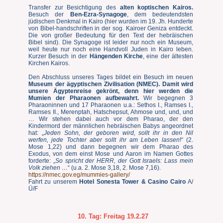
Transfer zur Besichtigung des
alten koptischen Kairos
.
Besuch der
Ben-Ezra-Synagoge
, dem bedeutendsten
jüdischen Denkmal in Kairo (hier wurden im 19. Jh. Hunderte
von Bibel-handschriften in der sog. Kairoer Geniza entdeckt.
Die von großer Bedeutung für den Text der hebräischen
Bibel sind). Die Synagoge ist leider nur noch ein Museum,
weil heute nur noch eine Handvoll Juden in Kairo leben.
Kurzer Besuch in der
Hängenden Kirche
, eine der ältesten
Kirchen Kairos.
Den Abschluss unseres Tages bildet ein Besuch im neuen
Museum der ägyptischen Zivilisation (NMEC). Damit wird
unsere Ägyptenreise gekrönt, denn hier werden die
Mumien der Pharaonen aufbewahrt.
Wir begegnen 3
Pharaoninnen und 17 Pharaonen u.a.: Sethos I., Ramses I.,
Ramses II., Merenptah, Hatschepsut, Ahmose und, und, und
… Wir stehen dabei auch vor dem Pharao, der den
Kindermord der männlichen hebräischen Babys angeordnet
hat: „
Jeden Sohn, der geboren wird, sollt ihr in den Nil
werfen, jede Tochter aber sollt ihr am Leben lassen
!“ (2.
Mose 1,22) und dann begegnen wir dem Pharao des
Exodus, von dem einst Mose und Aaron im Namen Gottes
forderte: „
So spricht der HERR, der Gott Israels: Lass mein
Volk ziehen …
“ (u.a. 2. Mose 3,18, 2. Mose 7,16).
https://nmec.gov.eg/mummies-gallery/
Fahrt zu unserem
Hotel Sonesta Tower & Casino Cairo
A/
Ü/F
10. Tag:
Freitag 19.2.27