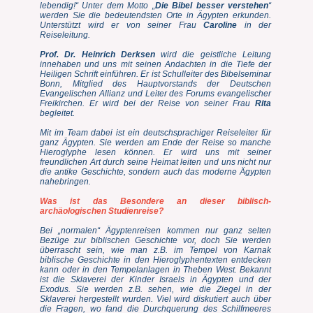
lebendig!“ Unter dem Motto „
Die Bibel besser verstehen
“
werden Sie die bedeutendsten Orte in Ägypten erkunden.
Unterstützt wird er von seiner Frau
Caroline
in der
Reiseleitung.
Prof. Dr. Heinrich Derksen
wird die
geistliche Leitung
innehaben und uns mit seinen Andachten in die Tiefe der
Heiligen Schrift einführen. Er
ist Schulleiter des Bibelseminar
Bonn, Mitglied des Hauptvorstands der Deutschen
Evangelischen Allianz und Leiter des Forums evangelischer
Freikirchen. Er wird bei der Reise von seiner Frau
Rita
begleitet.
Mit im Team dabei ist ein deutschsprachiger Reiseleiter für
ganz Ägypten. Sie werden am Ende der Reise so manche
Hieroglyphe lesen können. Er wird uns mit seiner
freundlichen Art durch seine Heimat leiten und uns nicht nur
die antike Geschichte, sondern auch das moderne Ägypten
nahebringen.
Was ist das Besondere an dieser biblisch-
archäologischen Studienreise?
Bei „normalen“ Ägyptenreisen kommen nur ganz selten
Bezüge zur biblischen Geschichte vor, doch Sie werden
überrascht sein, wie man z.B. im Tempel von Karnak
biblische Geschichte in den Hieroglyphentexten entdecken
kann oder in den Tempelanlagen in Theben West. Bekannt
ist die Sklaverei der Kinder Israels in Ägypten und der
Exodus. Sie werden z.B. sehen, wie die Ziegel in der
Sklaverei hergestellt wurden. Viel wird diskutiert auch über
die Fragen, wo fand die Durchquerung des Schilfmeeres