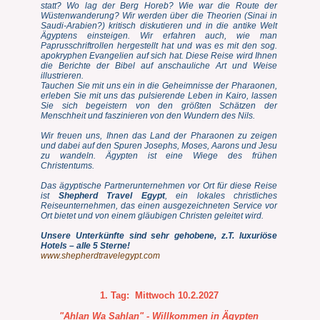
statt? Wo lag der Berg Horeb? Wie war die Route der
Wüstenwanderung? Wir werden über die Theorien (Sinai in
Saudi-Arabien?) kritisch diskutieren und in die antike Welt
Ägyptens einsteigen. Wir erfahren auch, wie man
Paprusschriftrollen hergestellt hat und was es mit den sog.
apokryphen Evangelien auf sich hat. Diese Reise wird Ihnen
die Berichte der Bibel auf anschauliche Art und Weise
illustrieren.
Tauchen Sie mit uns ein in die Geheimnisse der Pharaonen,
erleben Sie mit uns das pulsierende Leben in Kairo, lassen
Sie sich begeistern von den größten Schätzen der
Menschheit und faszinieren von den Wundern des Nils.
Wir freuen uns, Ihnen das Land der Pharaonen zu zeigen
und dabei auf den Spuren Josephs, Moses, Aarons und Jesu
zu wandeln. Ägypten ist eine Wiege des frühen
Christentums.
Das ägyptische Partnerunternehmen vor Ort für diese Reise
ist
Shepherd Travel Egypt
, ein lokales christliches
Reiseunternehmen, das einen ausgezeichneten Service vor
Ort bietet und von einem gläubigen Christen geleitet wird.
Unsere Unterkünfte sind sehr gehobene, z.T. luxuriöse
Hotels – alle 5 Sterne!
www.shepherdtravelegypt.com
1. Tag:
Mittwoch 10.2.2027
"Ahlan Wa Sahlan" - Willkommen in Ägypten