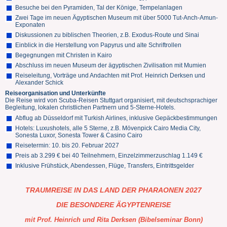
Besuche bei den Pyramiden, Tal der Könige, Tempelanlagen
Zwei Tage im neuen Ägyptischen Museum mit über 5000 Tut-Anch-Amun-
Exponaten
Diskussionen zu biblischen Theorien, z.B. Exodus-Route und Sinai
Einblick in die Herstellung von Papyrus und alte Schriftrollen
Begegnungen mit Christen in Kairo
Abschluss im neuen Museum der ägyptischen Zivilisation mit Mumien ​
Reiseleitung, Vorträge und Andachten mit Prof. Heinrich Derksen und
Alexander Schick
Reiseorganisation und Unterkünfte
Die Reise wird von Scuba-Reisen Stuttgart organisiert, mit deutschsprachiger
Begleitung, lokalen christlichen Partnern und 5-Sterne-Hotels.
Abflug ab Düsseldorf mit Turkish Airlines, inklusive Gepäckbestimmungen
Hotels: Luxushotels, alle 5 Sterne, z.B. Mövenpick Cairo Media City,
Sonesta Luxor, Sonesta Tower & Casino Cairo ​
Reisetermin: 10. bis 20. Februar 2027
Preis ab 3.299 € bei 40 Teilnehmern, Einzelzimmerzuschlag 1.149 € ​
Inklusive Frühstück, Abendessen, Flüge, Transfers, Eintrittsgelder
TRAUMREISE IN DAS LAND DER PHARAONEN 2027
DIE BESONDERE ÄGYPTENREISE
mit Prof. Heinrich und Rita Derksen (Bibelseminar Bonn)