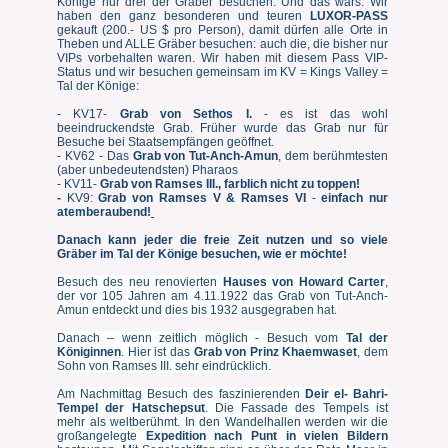
Könige nur drei der Gräber besuchen. Und das wars. Wir
haben den ganz besonderen und teuren
LUXOR-PASS
gekauft (200.- US $ pro Person), damit dürfen alle Orte in
Theben und ALLE Gräber besuchen: auch die, die bisher nur
VIPs vorbehalten waren. Wir haben mit diesem Pass VIP-
Status und wir besuchen gemeinsam im KV = Kings Valley =
Tal der Könige:
- KV17-
Grab von Sethos I.
- es ist das wohl
beeindruckendste Grab. Früher wurde das Grab nur für
Besuche bei Staatsempfängen geöffnet.
- KV62 - Das
Grab von Tut-Anch-Amun
, dem berühmtesten
(aber unbedeutendsten) Pharaos
- KV11-
Grab von Ramses III., farblich nicht zu toppen!
-
KV9:
Grab von Ramses V & Ramses VI
-
einfach nur
atemberaubend!
Danach kann jeder die freie Zeit nutzen und so viele
Gräber im Tal der Könige besuchen, wie er möchte!
Besuch des neu renovierten
Hauses von Howard Carter
,
der vor 105 Jahren am 4.11.1922 das Grab von Tut-Anch-
Amun entdeckt und dies bis 1932 ausgegraben hat.
Danach – wenn zeitlich möglich - Besuch vom
Tal der
Königinnen
. Hier ist das
Grab von Prinz Khaemwaset
, dem
Sohn von Ramses III. sehr eindrücklich.
Am Nachmittag Besuch des faszinierenden
Deir el-
Bahri-
Tempel der Hatschepsut
. Die Fassade des Tempels ist
mehr als weltberühmt. In den Wandelhallen werden wir die
großangelegte
Expedition nach Punt in vielen Bildern