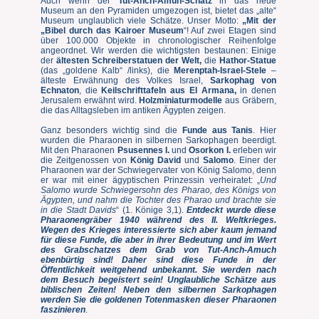
Auch wenn der
Tut-Anch-Amun-Schatz
in das neue
Museum an den Pyramiden umgezogen ist, bietet das „alte“
Museum unglaublich viele Schätze. Unser Motto:
„Mit der
„Bibel durch das Kairoer Museum
“! Auf zwei Etagen sind
über 100.000 Objekte in chronologischer Reihenfolge
angeordnet. Wir werden die wichtigsten bestaunen: Einige
der
ältesten Schreiberstatuen der Welt,
die
Hathor-Statue
(das „goldene Kalb“ /links), die
Merenptah-Israel-Stele
–
älteste Erwähnung des Volkes Israel,
Sarkophag von
Echnaton
, die
Keilschrifttafeln aus El Armana
,
in denen
Jerusalem erwähnt wird.
Holzminiaturmodelle
aus Gräbern,
die das Alltagsleben im antiken Ägypten zeigen.
Ganz besonders wichtig sind die
Funde aus Tanis
. Hier
wurden die Pharaonen in silbernen Sarkophagen beerdigt.
Mit den Pharaonen
Psusennes I.
und
Osorkon I.
erleben wir
die Zeitgenossen von
König David
und
Salomo
. Einer der
Pharaonen war der Schwiegervater von König Salomo, denn
er war mit einer ägyptischen Prinzessin verheiratet: „
Und
Salomo wurde Schwiegersohn des Pharao, des Königs von
Ägypten, und nahm die Tochter des Pharao und brachte sie
in die Stadt Davids
“ (1. Könige 3,1).
Entdeckt wurde diese
Pharaonengräber 1940 während des II. Weltkrieges.
Wegen des Krieges interessierte sich aber kaum jemand
für diese Funde, die aber in ihrer Bedeutung und im Wert
des Grabschatzes dem Grab von Tut-Anch-Amuch
ebenbürtig sind! Daher sind diese Funde in der
Öffentlichkeit weitgehend unbekannt. Sie werden nach
dem Besuch begeistert sein! Unglaubliche Schätze aus
biblischen Zeiten! Neben den silbernen Sarkophagen
werden Sie die goldenen Totenmasken dieser Pharaonen
faszinieren
.