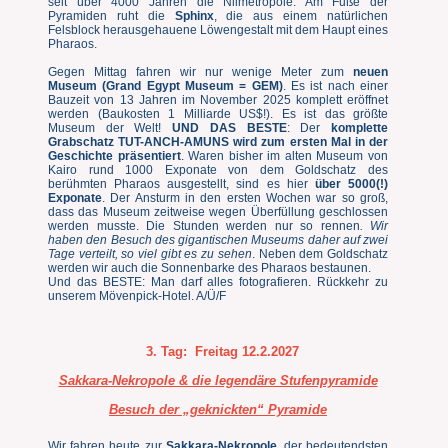
seit über 4000 Jahren die Nilmetropole. Am Fuße der
Pyramiden ruht die
Sphinx
, die aus einem natürlichen
Felsblock herausgehauene Löwengestalt mit dem Haupt eines
Pharaos.
Gegen Mittag fahren wir nur wenige Meter zum
neuen
Museum (Grand Egypt Museum = GEM)
. Es ist nach einer
Bauzeit von 13 Jahren im November 2025 komplett eröffnet
werden (Baukosten 1 Milliarde US$!). Es ist das größte
Museum der Welt!
UND DAS BESTE
: Der
komplette
Grabschatz TUT-ANCH-AMUNS wird zum ersten Mal in der
Geschichte präsentiert
. Waren bisher im alten Museum von
Kairo rund 1000 Exponate von dem Goldschatz des
berühmten Pharaos ausgestellt, sind es hier
über 5000(!)
Exponate
. Der Ansturm in den ersten Wochen war so groß,
dass das Museum zeitweise wegen Überfüllung geschlossen
werden musste. Die Stunden werden nur so rennen
. Wir
haben den Besuch des gigantischen Museums daher auf zwei
Tage verteilt, so viel gibt es zu sehen
. Neben dem Goldschatz
werden wir auch die Sonnenbarke des Pharaos bestaunen.
Und das BESTE: Man darf alles fotografieren. Rückkehr zu
unserem Mövenpick-Hotel. A/Ü/F
3. Tag:
Freitag 12.2.2027
Sakkara-Nekropole & die legendäre Stufenpyramide
Besuch der „geknickten“ Pyramide
Wir fahren heute zur
Sakkara-Nekropole
, der bedeutendsten