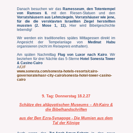
Danach besuchen wir das
Ramesseum
,
den Totentempel
von Ramses II.
mit den Riesen-Statuen und den
Vorratshäusern aus Lehmziegeln. Vorratshäuser wie jene,
für die die versklavten Israeliten Ziegel herstellten
mussten (2.
Mose 1, 11).
Hier wird Bibelgeschichte
lebendig!
Wir werden ein traditionelles spätes Mittagessen direkt im
Angesicht der Tempelanlage von
Medinat Habu
organisieren (
nicht im Reisepreis enthalten
).
Am späten Nachmittag
Flug von Luxor nach Kairo
. Wir
beziehen für drei Nächte das 5-Sterne
Hotel Sonesta Tower
& Casino Cairo
A
/Ü/F
www.sonesta.com/sonesta-hotels-resorts/cairo-
governorate/nasr-city-cairo/sonesta-hotel-tower-casino-
cairo
9. Tag:
Donnerstag 18.2.27
Schätze des altägyptischen Museums – Alt-Kairo &
die Bibelhandschriften
aus der Ben Ezra-Synagoge - Die Mumien aus dem
Tal der Könige