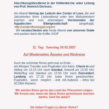
Abschlussgottesdienst in der Höhlenkirche unter Leitung
von Prof. Heinrich Derksen.
Am Abend
Vortrag der Leiterin des Center of Love
, die seit
Jahrzehnten ihren Liebesdienst unter den Müllsammlern
machen und vom ehemaligen
Vorsitzenden der
Ägyptischen Bibelgesellschaft
(angefragt).
http://centerofloveegypt.org/en/
Wir
verabschieden uns
heute Abend
von unserem Guide
und packen dann die Koffer. A/Ü/F
11. Tag:
Samstag 20.02.2027
Auf Wiedersehen Ägypten und Rückreise
Auch die schönste Reise geht mal zu Ende …
Am Morgen Transfer zum Flughafen von Kairo.
Check-in
und
Abflug um 10.15 Uhr nach
Istanbul
. Ankunft um 13.50 Uhr.
Weiterflug von Istanbul um 15.50 Uhr nach
Düsseldorf
.
Landung
um 17.10 Uhr (oder Ihrem gewünschten
Flughafen, wenn möglich – evtl. mit Aufpreis – Infos bei
SCUBA-Reisen).
Wir würden Ihnen gerne das Land der Pharaonen zeigen.
Wir freuen uns, wenn wir diese Reise gemeinsam machen
dürfen. Sind Sie dabei?
Sie haben Fragen zu dieser Reise?