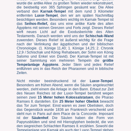
wurde die antike Allee zu großen Teilen wieder rekonstruiert,
die beidseitig von 365 Sphingen gesäumt war. Die Allee
verband den
Karnak-Tempel
mit dem rund 3 Kilometer
entfernten
Luxor-Tempel
, den wir am späten Nachmittag
besichtigen werden. Besonders wichtig im Karnak-Tempel ist
das
Sethos-Relief,
das uns eine antike Karte des alten
Ägyptens mit seinen Grenzen und Forts zeigt. Dieses Relief
wirft neues Licht auf die Exodusberichte des Alten
Testaments. Danach werden wird uns der
Schischak-Wand
zuwenden. Dieses Relief ist äußerst wichtig für die Frage
nach der Verlinkung der ägyptischen und der biblischen
Chronologie. (1. Könige 11,40; 1. Könige 14,25; 2. Chronik
12,9 / Schischak und König Rehabeam, der Sohn von König
Salomo und Enkel von David). Der Karnak-Tempel ist mit
seiner Sammlung von mehreren Tempeln die
größte
Tempelanlage Ägyptens
. Jeder Stein und jedes Relief
entführen uns in das Reich der Pharaonen und in biblische
Zeiten.
Nicht minder beeindruckend ist der
Luxor-Tempel
.
Besonders am frühen Abend, wenn die Säulen angeleuchtet
werden, zieht einem die Anlage in den Bann. Erbaut zur Zeit
des Neuen Reiches ist der Luxor-Tempel berühmt wegen
seinen zwei
15 Meter hohen Kolossalstatuen
, die Pharao
Ramses II. darstellen. Ein
25 Meter hoher Obelisk
bewacht
das Tor zum Tempel. Einst waren es zwei Obelisken, doch
das Gegenstück wurde 1836 an Frankreich verschenkt und
steht nun in Paris auf dem Place de la Concorde. Imposant
ist der
Säulenhof
. Die Säulen haben die Form von
Papyrusblüten und sind mit Hieroglyphen bedeckt, die von
den siegreichen Schlachten Ramses II. erzählen. Sowohl die
Tempelanlage von Karnak als auch der Luxor-Tempel stehen