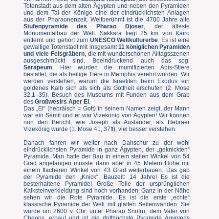
Totenstadt aus dem alten Ägypten und neben den Pyramiden
und dem Tal der Könige eine der eindrücklichsten Anlagen
aus der Pharaonenzeit. Weltberühmt ist die 4700 Jahre alte
Stufenpyramide des Pharao Djoser
, der älteste
Monumentalbau der Welt. Sakkara liegt 25 km von Kairo
entfernt und gehört zum
UNESCO Weltkulturerbe
. Es ist eine
gewaltige Totenstadt mit insgesamt
11 königlichen Pyramiden
und viele Felsgräbern
, die mit wunderschönen Alltagsszenen
ausgeschmückt sind. Beeindruckend auch das sog.
Serapeum
. Hier wurden die mumifizierten Apis-Stiere
bestattet, die als heilige Tiere in Memphis verehrt wurden. Wir
werden verstehen, warum die Israeliten beim Exodus ein
goldenes Kalb sich als sich als Gottheit erschufen (2. Mose
32,1–35). Besuch des Museums mit Funden aus dem Grab
des
Großwesirs Aper El
.
Das „El“ (hebräisch = Gott) in seinem Namen zeigt, der Mann
war ein Semit und er war Vizekönig von Ägypten! Wir können
nun den Bericht, wie Joseph als Ausländer, als Hebräer
Vizekönig wurde (1. Mose 41, 37ff), viel besser verstehen.
Danach fahren wir weiter nach Dahschur zu der wohl
eindrücklichsten Pyramide in ganz Ägypten, der „geknickten“
Pyramide. Man hatte der Bau in einem steilen Winkel von 54
Grad angefangen musste dann aber in 45 Metern Höhe mit
einem flacheren Winkel von 43 Grad weiterbauen. Das gab
der Pyramide den „Knick“. Bauzeit: 14 Jahre! Es ist die
besterhaltene Pyramide! Große Teile der ursprünglichen
Kalksteinverkleidung sind noch vorhanden. Ganz in der Nähe
sehen wir die Rote Pyramide. Es ist die erste „echte“
klassische Pyramide der Welt mit glatten Seitenwänden. Sie
wurde um 2600 v. Chr. unter Pharao Snofru, dem Vater von
Cheops, erbaut und ist die dritthöchste Pyramide Ägyptens