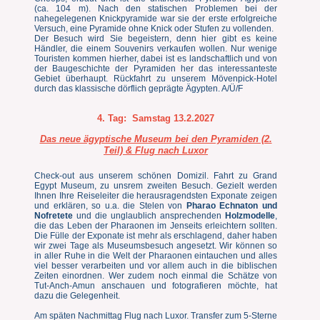
(ca. 104 m). Nach den statischen Problemen bei der
nahegelegenen Knickpyramide war sie der erste erfolgreiche
Versuch, eine Pyramide ohne Knick oder Stufen zu vollenden.
Der Besuch wird Sie begeistern, denn hier gibt es keine
Händler, die einem Souvenirs verkaufen wollen. Nur wenige
Touristen kommen hierher, dabei ist es landschaftlich und von
der Baugeschichte der Pyramiden her das interessanteste
Gebiet überhaupt. Rückfahrt zu unserem Mövenpick-Hotel
durch das klassische dörflich geprägte Ägypten. A/Ü/F
4. Tag:
Samstag 13.2.2027
Das neue ägyptische Museum bei den Pyramiden (2.
Teil) & Flug nach Luxor
Check-out aus unserem schönen Domizil. Fahrt zu Grand
Egypt Museum, zu unsrem zweiten Besuch. Gezielt werden
Ihnen Ihre Reiseleiter die herausragendsten Exponate zeigen
und erklären, so u.a. die Stelen von
Pharao Echnaton und
Nofretete
und die unglaublich ansprechenden
Holzmodelle
,
die das Leben der Pharaonen im Jenseits erleichtern sollten.
Die Fülle der Exponate ist mehr als erschlagend, daher haben
wir zwei Tage als Museumsbesuch angesetzt. Wir können so
in aller Ruhe in die Welt der Pharaonen eintauchen und alles
viel besser verarbeiten und vor allem auch in die biblischen
Zeiten einordnen. Wer zudem noch einmal die Schätze von
Tut-Anch-Amun anschauen und fotografieren möchte, hat
dazu die Gelegenheit.
Am späten Nachmittag Flug nach Luxor. Transfer zum 5-Sterne