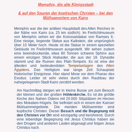
Memphis, die alte Königsstadt
& auf den Spuren der koptischen Christen – bei den
Müllsammlern von Kairo
Memphis war die der antiken Hauptstadt des Alten Reiches in
der Nähe von Kairo (ca. 25 km südlich). Im Freilichtmuseum
von Memphis sehen wir die Kolossalstatue von Ramses II.:
Eine riesige, liegende Statue aus Kalkstein, die ursprünglich
über 10 Meter hoch. Heute ist die Statue in einem speziellen
Gebäude im Freilichtmuseum ausgestellt. Wir sehen zudem
eine beeindruckende, etwa 80 Tonnen schwere Sphinx aus
einem einzigen Stück Alabaster, die aus der 18. Dynastie
stammt und die Ruinen des Ptah-Tempels. Es ist eine der
ältesten und bedeutendsten
Tempelanlagen
des
Alten
Ägypten
s. Das Heiligtum war lange Zeit Schauplatz
historischer Ereignisse. Hier stand Mose vor dem Pharao des
Exodus. Leider ist sehr vieles durch den Raubbau der
nahegelegenen Stadt Kairo zerstört worden.
Am Nachmittag steigen wir in kleine Busse um zum Besuch
der kleinen und der großen
Höhlenkirche.
Es ist die größte
Kirche des Nahen Ostens mit 20.000 Sitzplätzen im Herzen
des Mokatam-Hügels. Sie befindet sich in einem der Kairoer
Müllsammelgebiete. Die meisten Müllsammler sind
koptische Christen. Dieser
Besuch und die Begegnung mit
den Christen vor Ort
sind einzigartig und berührend. Durch
eine lebendige Begegnung mit Jesus Christus haben sie
den Drogen und anderen Lasten abgesagt und folgen Jesus
Christus nach.