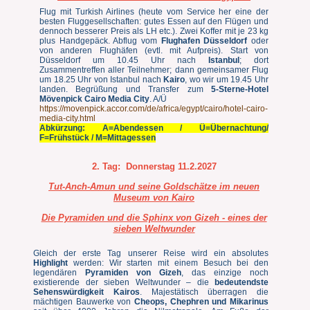
Flug mit Turkish Airlines (heute vom Service her eine der
besten Fluggesellschaften: gutes Essen auf den Flügen und
dennoch besserer Preis als LH etc.). Zwei Koffer mit je 23 kg
plus Handgepäck. Abflug vom
Flughafen Düsseldorf
oder
von anderen Flughäfen (evtl. mit Aufpreis). Start von
Düsseldorf um 10.45 Uhr nach
Istanbul
; dort
Zusammentreffen aller Teilnehmer; dann gemeinsamer Flug
um 18.25 Uhr von Istanbul nach
Kairo
, wo wir um 19.45 Uhr
landen. Begrüßung und Transfer zum
5-Sterne-Hotel
Mövenpick Cairo Media City
. A/Ü
https://movenpick.accor.com/de/africa/egypt/cairo/hotel-cairo-
media-city.html
Abkürzung: A=Abendessen / Ü=Übernachtung/
F=Frühstück / M=Mittagessen
2. Tag:
Donnerstag 11.2.2027
Tut-Anch-Amun und seine Goldschätze im neuen
Museum von Kairo
Die Pyramiden und die Sphinx von Gizeh - eines der
sieben Weltwunder
Gleich der erste Tag unserer Reise wird ein absolutes
Highlight
werden: Wir starten mit einem Besuch bei den
legendären
Pyramiden von Gizeh
, das einzige noch
existierende der sieben Weltwunder – die
bedeutendste
Sehenswürdigkeit Kairos
. Majestätisch überragen die
mächtigen Bauwerke von
Cheops, Chephren und Mikarinus