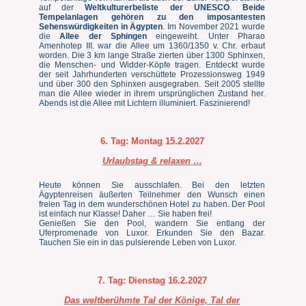
auf der
Weltkulturerbeliste der UNESCO
.
Beide
Tempelanlagen gehören zu den imposantesten
Sehenswürdigkeiten in Ägypten
. Im November 2021 wurde
die
Allee der Sphingen
eingeweiht. Unter Pharao
Amenhotep III. war die Allee um 1360/1350 v. Chr. erbaut
worden. Die 3 km lange Straße zierten über 1300 Sphinxen,
die Menschen- und Widder-Köpfe tragen. Entdeckt wurde
der seit Jahrhunderten verschüttete Prozessionsweg 1949
und über 300 den Sphinxen ausgegraben. Seit 2005 stellte
man die Allee wieder in ihrem ursprünglichen Zustand her.
Abends ist die Allee mit Lichtern illuminiert. Faszinierend!
6. Tag:
Montag
15.2.2027
Urlaubstag & relaxen …
Heute können Sie ausschlafen. Bei den letzten
Ägyptenreisen äußerten Teilnehmer den Wunsch einen
freien Tag in dem wunderschönen Hotel zu haben. Der Pool
ist einfach nur Klasse! Daher … Sie haben frei!
Genießen Sie den Pool, wandern Sie entlang der
Uferpromenade von Luxor. Erkunden Sie den Bazar.
Tauchen Sie ein in das pulsierende Leben von Luxor.
7. Tag:
Dienstag
16.2.2027
Das weltberühmte Tal der Könige, Tal der