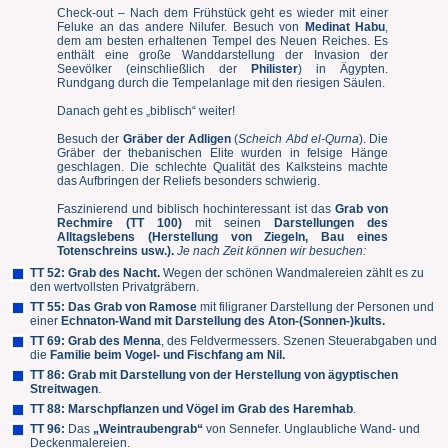
Check-out – Nach dem Frühstück geht es wieder mit einer
Feluke an das andere Nilufer. Besuch von
Medinat Habu
,
dem am besten erhaltenen Tempel des Neuen Reiches. Es
enthält eine große Wanddarstellung der Invasion der
Seevölker (einschließlich der
Philister
) in Ägypten.
Rundgang durch die Tempelanlage mit den riesigen Säulen.
Danach geht es „biblisch“ weiter!
Besuch der
Gräber der Adligen
(
Scheich Abd el-Qurna
). Die
Gräber der thebanischen Elite wurden in felsige Hänge
geschlagen. Die schlechte Qualität des Kalksteins machte
das Aufbringen der Reliefs besonders schwierig.
Faszinierend und biblisch hochinteressant ist das
Grab von
Rechmire (TT 100)
mit seinen
Darstellungen des
Alltagslebens (Herstellung von Ziegeln, Bau eines
Totenschreins usw.).
Je nach Zeit können wir besuchen:
TT 52: Grab des Nacht.
Wegen der schönen Wandmalereien zählt es zu
den wertvollsten Privatgräbern.
TT 55: Das Grab von Ramose
mit filigraner Darstellung der Personen und
einer
Echnaton-Wand mit Darstellung des Aton-(Sonnen-)kults.
TT 69: Grab des Menna
, des Feldvermessers. Szenen Steuerabgaben und
die
Familie beim Vogel- und Fischfang am Nil.
TT 86:
Grab mit Darstellung von der Herstellung von ägyptischen
Streitwagen
.
TT 88:
Marschpflanzen und Vögel im Grab des Haremhab
.
TT 96:
Das
„Weintraubengrab“
von Sennefer. Unglaubliche Wand- und
Deckenmalereien.