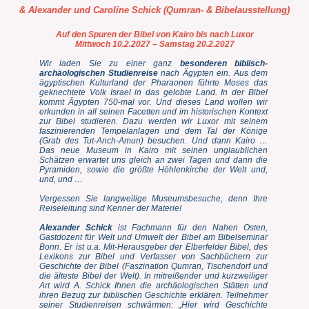
& Alexander und Caroline Schick (Qumran- & Bibelausstellung)
Auf den Spuren der Bibel von Kairo bis nach Luxor
Mittwoch 10.2.2027 – Samstag 20.2.2027
Wir laden Sie zu einer ganz
besonderen biblisch-
archäologischen Studienreise
nach Ägypten ein. Aus dem
ägyptischen Kulturland der Pharaonen führte Moses das
geknechtete Volk Israel in das gelobte Land. In der Bibel
kommt Ägypten 750-mal vor. Und dieses Land wollen wir
erkunden in all seinen Facetten und im historischen Kontext
zur Bibel studieren. Dazu werden wir Luxor mit seinem
faszinierenden Tempelanlagen und dem Tal der Könige
(Grab des Tut-Anch-Amun) besuchen. Und dann Kairo …
Das neue Museum in Kairo mit seinen unglaublichen
Schätzen erwartet uns gleich an zwei Tagen und dann die
Pyramiden, sowie die größte Höhlenkirche der Welt und,
und, und …
Vergessen Sie langweilige Museumsbesuche, denn Ihre
Reiseleitung sind Kenner der Materie!
Alexander Schick
ist Fachmann für den Nahen Osten,
Gastdozent für Welt und Umwelt der Bibel am Bibelseminar
Bonn. Er ist u.a. Mit-Herausgeber der Elberfelder
Bibel, des
Lexikons zur Bibel und Verfasser von Sachbüchern zur
Geschichte der Bibel (Faszination Qumran, Tischendorf und
die älteste Bibel der Welt). In mitreißender und kurzweiliger
Art wird A. Schick Ihnen die archäologischen Stätten und
ihren Bezug zur biblischen Geschichte erklären. Teilnehmer
seiner Studienreisen schwärmen: „Hier wird Geschichte