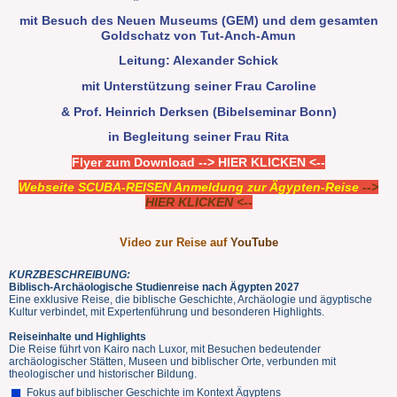
mit Besuch des Neuen Museums (GEM) und dem gesamten
Goldschatz von Tut-Anch-Amun
Leitung: Alexander Schick
mit Unterstützung seiner Frau Caroline
& Prof. Heinrich Derksen (Bibelseminar Bonn)
in Begleitung seiner Frau Rita
Flyer zum Download
--> HIER KLICKEN <--
Webseite SCUBA-REISEN Anmeldung zur Ägypten-Reise
-->
HIER KLICKEN <--
Video zur Reise auf
YouTube
KURZBESCHREIBUNG:
Biblisch-Archäologische Studienreise nach Ägypten 2027
Eine exklusive Reise, die biblische Geschichte, Archäologie und ägyptische
Kultur verbindet, mit Expertenführung und besonderen Highlights.
Reiseinhalte und Highlights
Die Reise führt von Kairo nach Luxor, mit Besuchen bedeutender
archäologischer Stätten, Museen und biblischer Orte, verbunden mit
theologischer und historischer Bildung.
Fokus auf biblischer Geschichte im Kontext Ägyptens