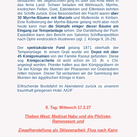
bestaunen. Mit Segelschiffen ging es über das Rote Meer in
das ferne Land. Schwer beladen mit Weihrauch, Myrrhe,
exotischen Fellen, Gold, Edelsteinen und Elfenbein kehrten
die Schiffe zurück. Eine Besonderheit der Fracht waren
über
30 Myrrhe-Bäume mit Wurzeln
und Muttererde in Körben.
Eine Kultivierung der Myrrhe-Bäume gelang nicht aber noch
heute kann man
die Stümpfe einiger dieser Bäume am
Eingang zur Tempelanlage
sehen. Die Darstellung der Punt-
Expedition kann den Bericht von Salomos Schiffsexpedition
nach Ophir eindrücklich illustrieren (vgl. 1. Könige 9, 26-29).
Der
spektakulärste Fund
gelang 1871 oberhalb der
Tempelanlage. In einem Grab wurde ein
Depot mit über
45 Königsmumien
von der Familie Rassul gefunden. Diese
sog.
Königscachette
ist wohl schon im 10. Jh. v. Chr.
angelegt worden. Priester hatten aus den Königsgräbern im
Tal der Könige die Mumien der Pharaonen vor Grabräubern
retten müssen. Dieser Tat verdanken wir die Sammlung der
Mumien der ägyptischen Könige in Kairo.
Erfrischende Bootsfahrt im Abendwind zurück zu unserem
traumhaft gelegenen Hotel. A/Ü/F
8. Tag:
Mittwoch 17.2.27
Theben West: Medinat Habu und die Philister,
Ramesseum und
Ziegelherstellung als Sklavenarbeit, Flug nach Kairo