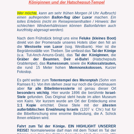
Königinnen und der Hatschepsut-Tempel
Wer möchte
, kann am sehr frühen Morgen (4 Uhr Aufbruch)
einen aufregenden
Ballon-flug über Luxor
machen. Ein
tolles Erlebnis (nicht im Reisepreisenthalten / Hinweis: Bei
schlechten Windverhältnissen können Ballonfahrten auch
kurzfristig abgesagt werden).
Nach dem Frühstück bringt uns eine
Feluke (kleines Boot)
direkt von der Promenade unseres Hotels über den Nil an
die
Westseite von Luxor
(sog. Westbank). Hier ist die
Begräbnisstätte von Theben. Sie umfasst das
Tal der Könige
(u.a. Tut-Anch-Amuns-Grab), das
Tal der Königinnen
, die
Gräber der Beamten
,
Deir el-Bahri
(Hatschepsuts
Grabtempel), das
Ramesseum
, sowie die
Kolossalstauten,
die rund 15 Meter hohen
Memnonskolossen.
Kurzer
Fotostop.
Es geht weiter zum
Totentempel des Merenptah
(Sohn von
Ramses II.). Von ihm stehen zwar nur noch die Grundmauern
aber
für alle Bibelinteressierte
ist genau dieser Ort
besonders wichtig
. Hier wurde 1896 die berühmte
Israel-
Stele
gefunden. Das Original steht heute im alten Museum
von Kairo. Vor kurzem wurde am Ort der Entdeckung eine
1:1 Kopie
errichtet. Diese Stele mit der
ältesten
außerbiblischen Erwähnung Israels
(1207 v. Chr.) hat für
die Bibelforschung eine enorme Bedeutung, die A. Schick
Ihnen erklären wird.
Fahrt zum Tal der Könige. EIN HIGHLIGHT UNSERER
REISE!
Normalerweise darf man mit dem Ticket im Tal der