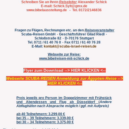
Schreiben Sie an Ihren
Reiseleiter
Alexander Schick
E-mail:
Schick.Sylt@gmx.de
www.bibelausstellung.de
- Tel. 0172/2146836
Fragen zu Flügen, Rechnungen etc. an den
Reiseveranstalter
Scuba-Reisen GmbH
٠ Geschäftsführer Gilad Riedl
٠
Schloßstraße 82
٠ D-70176 Stuttgart
Tel. 0711 / 61 40 76 0
٠ Fax 0711 / 61 40 76 28
E-Mail:
kontakt@scuba-israel-reisen.de
Webseite zur Reise:
www.bibelreisen-mit-schick.de
Flyer zum Download
--> HIER KLICKEN <--
Webseite SCUBA-REISEN Anmeldung zur Ägypten-Reise
-->
HIER KLICKEN <--
Preis jeweils pro Person im Doppelzimmer mit Frühstück
und Abendessen und Flug ab Düsseldorf (
Andere
Abflughäfen nach Absprache möglich / ggf. mit Aufpreis)
ab 40 Teilnehmern: 3.299,00 €
bei 35 – 39 Teilnehmern: 3.339,00 €
bei 30 – 34 Teilnehmern: 3.375,00 €