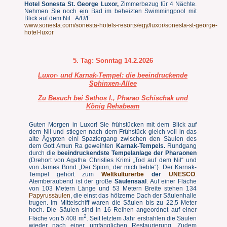
Hotel Sonesta St. George Luxor,
Zimmerbezug für 4 Nächte.
Nehmen Sie noch ein Bad im beheizten Swimmingpool mit
Blick auf dem Nil. A/Ü/F
www.sonesta.com/sonesta-hotels-resorts/egy/luxor/sonesta-st-george-
hotel-luxor
5. Tag: Sonntag 14.2.
2026
Luxor- und Karnak-Tempel: die beeindruckende
Sphinxen-Allee
Zu Besuch bei Sethos I., Pharao Schischak und
König Rehabeam
Guten Morgen in Luxor! Sie frühstücken mit dem Blick auf
dem Nil und stiegen nach dem Frühstück gleich voll in das
alte Ägypten ein! Spaziergang zwischen den Säulen des
dem Gott Amun Ra geweihten
Karnak-Tempels.
Rundgang
durch die
beeindruckendste Tempelanlage der Pharaonen
(Drehort von Agatha Christies Krimi „Tod auf dem Nil“ und
von James Bond „Der Spion, der mich liebte“). Der Karnak-
Tempel gehört zum
Weltkulturerbe
der
UNESCO
.
Atemberaubend ist der große
Säulensaal
. Auf einer Fläche
von 103 Metern Länge und 53 Metern Breite stehen 134
Papyrussäulen
, die einst das hölzerne Dach der Säulenhalle
trugen. Im Mittelschiff waren die Säulen bis zu 22,5 Meter
hoch. Die Säulen sind in 16 Reihen angeordnet auf einer
2
Fläche von 5.408 m
. Seit letztem Jahr erstrahlen die Säulen
wieder nach einer umfänglichen Restaurierung. Zudem