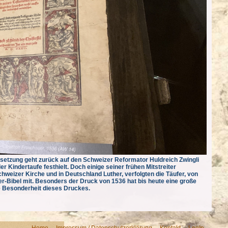
ersetzung geht zurück auf den Schweizer Reformator Huldreich Zwingli
r Kindertaufe festhielt. Doch einige seiner frühen Mitstreiter
chweizer Kirche und in Deutschland Luther, verfolgten die Täufer, von
r-Bibel mit. Besonders der Druck von 1536 hat bis heute eine große
ie Besonderheit dieses Druckes.