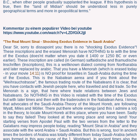
B.C., when other people gradually supplanted the league. If this hypothesis is
true, then the “land of Midian” should be understood less in purely
geographical terms and more in geopolitical terms."
Kommentar zu einem populärer Video bei youtube
https://www.youtube.com/watch?v=LZDfGiXJjjI
"The Real Mount Sinai - Shocking Exodus Evidence in Saudi Arabia"
Dear Sir, sorry to dissapoint you: there is no "shocking Exodus Evidence"!
These inscriptions and the erased Menorah have NOTHING to to with the time
of the Exodus (does'nt matter when you date it 1400 or 1250 BC or even
earlier). These inscription are called (in German) saffaidische and thamudische
Inschriften (Inscriptions), this is a wellknown dialect coming from Northarabia
and later replaced by arabic. That you have a Menorah (which is erased today
- in your movie
14:11
) is NO proof for Israelites in Saudi-Arabia during the time
of the Exodus. This is the Nabatean aerea and if you think about the
"Weihrauchstrasse", the famous trading route of the Nabateans it is clear, that
you have contacts with Jewish people here, who travelled and did trade. So the
Menorah is a sign, that here where trade relations between Jews and
Nabateans. So NOTHING in this Video is related with the time of the Exodus
but with later times and then with the traderoutes in the Nabatean Aera. I know,
that advocates of the Saudi-Arabia-Theory of the Mount Horeb, are following
Wyatt, Miles and Möller. There put there whole energy (and this I admire a lot)
in the theory, to locate Mount Horeb at this place, where you have been. Sadly
to say they failed! They looked at the wrong place and wrong land! Your
starting verses from Apostel Paul with the two verses from the letter to the
Galatians may impress people today, reading "Mount SInai in Arabia" and they
associate with the word Arabia = Saudi Arabia. But this is wrong, too! In ancient
times the borders of Arabia was totally different from today Saudi-Arabia (which
was formed in this way cause of the 1. Worldwar). In ancient times also the