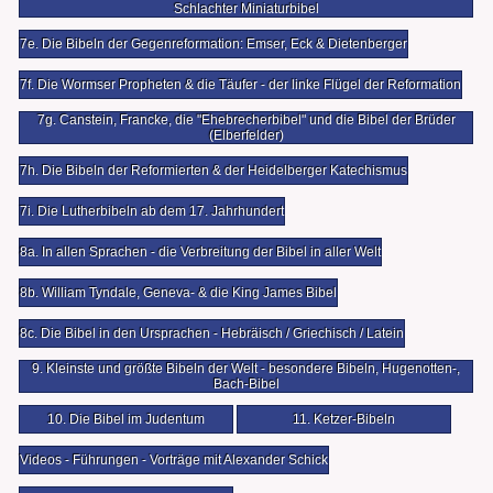
Schlachter Miniaturbibel
7e. Die Bibeln der Gegenreformation: Emser, Eck & Dietenberger
7f. Die Wormser Propheten & die Täufer - der linke Flügel der Reformation
7g. Canstein, Francke, die "Ehebrecherbibel" und die Bibel der Brüder
(Elberfelder)
7h. Die Bibeln der Reformierten & der Heidelberger Katechismus
7i. Die Lutherbibeln ab dem 17. Jahrhundert
8a. In allen Sprachen - die Verbreitung der Bibel in aller Welt
8b. William Tyndale, Geneva- & die King James Bibel
8c. Die Bibel in den Ursprachen - Hebräisch / Griechisch / Latein
9. Kleinste und größte Bibeln der Welt - besondere Bibeln, Hugenotten-,
Bach-Bibel
10. Die Bibel im Judentum
11. Ketzer-Bibeln
Videos - Führungen - Vorträge mit Alexander Schick