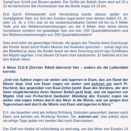
Sumpf aus Schilf und Binsen gedieh. Die Größe der Ballah-Seen wird auf 20 x
10 km berechnet. Bei Hochwasser war die Breite sogar 14-15 km.
Erst durch Klimawandel und Versandung wurde daraus später ein
Sumpfgebiet. Aber zur Zeit des Exodus (egal wann man diesen datiert 15. Jh.
oder 13. Jh. v. Chr.) war es ein unüberwundbares Gebiet mit bis zu 6 Meter
Tiefe und bei Nilüberschwemmungen um die 8 Meter. Also keine kleine
Sumpfseen sondern ein gewaltiger See von min. 200 Quadratkilometern und
bei Nilüberschwemmungen von 300 Quadratkilometern!
Dies sind mehr als gewichtige Gründe, die gegen die Theorie eines Durchzugs
der Kinder Israel durch Roten Meeres bei Nuweiba sprechen – zumal sagt uns
der Bibeltext ja, dass die Kinder Israel vor dem Durchzug durch das Schilfmeer
bei Migdol lagerten. Und diesen Ort kann man lokalisieren. Er befindet sich bei
den Ballah-Seen.
4. Mose 33,6-8 (Zürcher Bibel) übersetzt hier – anders als die Lutherbibel
korrekt:
„Und von Sukkot zogen sie weiter und lagerten in Etam, das am Rand der
Wüste liegt. Und von Etam zogen sie weiter und
kehrten um
nach Pi-
Hachirot, das gegenüber von Baal-Zefon [
wohl: Baal des Nordens, der den
Seen möglicherweise ihren Namen Ballah gab
] liegt, und sie lagerten vor
Migdol. Und von Pi-Hachirot
[
bedeutet:
Mündung des Kanals
]
zogen sie
weiter und zogen mitten durch das Meer in die Wüste, und sie gingen drei
Tagesreisen weit durch die Wüste von Etam und lagerten in Mara.“
D.h. die Israeliten sind am Anfang Richtung Südosten gewandert, kamen nach
Etam, und kehrten um, Richtung Norden. Sie „
kehrten um
“, das erklärt, dass
sie einige Tage später ein zweites Mal nach Etam kamen.
Der Golf von Akaba ist schlichtweg zu weit weg, um das Meer von Exodus 14