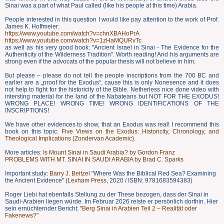
Sinai was a part of what Paul called (like his people at this time) Arabia.
People interested in this question I would like pay attention to the work of Prof.
James K. Hoffmeier:
https://www.youtube.com/watch?v=chnXBAHoPrA
https://www.youtube.com/watch?v=1zHaMQURvTc
as well as his very good book: "Ancient Israel in Sinai - The Evidence for the
Authenticity of the Wilderness Tradition". Worth reading! And his arguments are
strong even if the advocats of the popular thesis will not believe in him.
But please – please do not tell the people inscriptions from the 700 BC and
earlier are a „proof for the Exodus“, cause this is only Nonesence and it does
not help to fight for the historicity of the Bible. Netherless nice done video with
intersting material for the land of the Nabateans but NOT FOR THE EXODUS!
WRONG PLACE! WRONG TIME! WRONG IDENTIFICATIONS OF THE
INSCRIPTIONS!
We have other evidences to show, that an Exodus was real! I recommend this
book on this topic:
Five Views on the Exodus: Historicity, Chronology, and
Theological Implications (‎Zondervan Academic).
More articles:
Is Mount Sinai in Saudi Arabia? by Gordon Franz
PROBLEMS WITH MT. SINAI IN SAUDI ARABIA by Brad C. Sparks
Important study:
Barry J. Beitzel
"Where Was the Biblical Red Sea? Examining
the Ancient Evidence" (
Lexham Press
, 2020 / ISBN: 9781683594383)
Roger Liebi hat ebenfalls Stellung zu der These bezogen, dass der Sinai in
Saudi-Arabien liegen würde. Im Februar 2026 reiste er persönlich dorthin. Hier
sein ernüchternder Bericht:
"Berg Sinai in Arabien Teil 2 – Realität oder
Fakenews?"