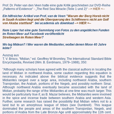
Prof. Dr. Peter van den Veen hatte eine gute Kritik geschrieben zur DVD-Reihe
„Patterns of Evidence“ - „The Red Sea Miracle (Teile 1 und 2)“
--> HIER <--
Ein hilfreicher Artikel von Prof. van de Veen "
Warum der Berg Horeb nicht
in Saudi-Arabien liegt und die Überquerung des Schilfmeers nicht am Golf
von Akaba stattfand"
bei academia als download
--> HIER <--
Nate Loper hat eine gute Sammlung von Fotos zu den angeblichen Funden
im Roten Meer auf Facebook veröffentlicht
Streitwagen im Roten Meer
?
Wo lag Midean? / Wer waren die Medianiter, wo/bei denen Mose 40 Jahre
lebte?
Auszug aus
T. V. Brisco, “Midian,” ed. Geoffrey W Bromiley, The International Standard Bible
Encyclopedia, Revised (Wm. B. Eerdmans, 1979–1988), 350:
"Although many scholars have agreed with the classical authors in locating the
land of Midian in northwest Arabia, some caution regarding this equation is
necessary. As indicated above the biblical evidence suggests that the
Midianites ranged over a large area, including northwest Arabia, southern
Transjordan, the Arabah, portions of the Negeb, and possibly northern Sinai.
Although northwest Arabia eventually became associated with the land of
Midian, probably the range of the Midianites at one time was much larger. This
would be particularly true if, as B. Mazar believes, the Midianites were involved
in the spice and incense trade between southern Arabia and western Asia.
Further, some research has raised the possibility that Midian refers not to a
land but to an amorphous league of tribes (see Dumbrell). This league
dominated the people and areas of the southern Transjordan, Negeb, and
portions of Arabia from the Late Bronze Age until approximately the 11th cent.