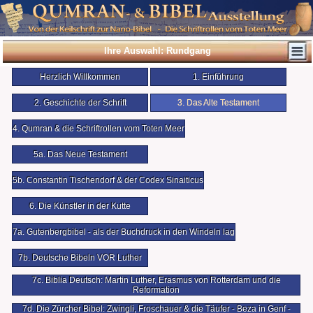
Ihre Auswahl: Rundgang
Herzlich Willkommen
1. Einführung
2. Geschichte der Schrift
3. Das Alte Testament
4. Qumran & die Schriftrollen vom Toten Meer
5a. Das Neue Testament
5b. Constantin Tischendorf & der Codex Sinaiticus
6. Die Künstler in der Kutte
7a. Gutenbergbibel - als der Buchdruck in den Windeln lag
7b. Deutsche Bibeln VOR Luther
7c. Biblia Deutsch: Martin Luther, Erasmus von Rotterdam und die
Reformation
7d. Die Zürcher Bibel: Zwingli, Froschauer & die Täufer - Beza in Genf -