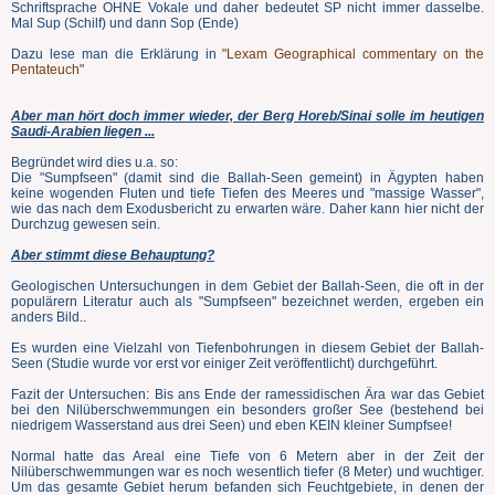
Schriftsprache OHNE Vokale und daher bedeutet SP nicht immer dasselbe.
Mal Sup (Schilf) und dann Sop (Ende)
Dazu lese man die Erklärung in
"Lexam Geographical commentary on the
Pentateuch"
Aber man hört doch immer wieder, der Berg Horeb/Sinai solle im heutigen
Saudi-Arabien liegen ...
Begründet wird dies u.a. so:
Die "Sumpfseen" (damit sind die Ballah-Seen gemeint) in Ägypten haben
keine wogenden Fluten und tiefe Tiefen des Meeres und "massige Wasser",
wie das nach dem Exodusbericht zu erwarten wäre. Daher kann hier nicht der
Durchzug gewesen sein.
Aber stimmt diese Behauptung?
Geologischen Untersuchungen in dem Gebiet der Ballah-Seen, die oft in der
populärern Literatur auch als "Sumpfseen" bezeichnet werden, ergeben ein
anders Bild..
Es wurden eine Vielzahl von Tiefenbohrungen in diesem Gebiet der Ballah-
Seen (Studie wurde vor erst vor einiger Zeit veröffentlicht) durchgeführt.
Fazit der Untersuchen: Bis ans Ende der ramessidischen Ära war das Gebiet
bei den Nilüberschwemmungen ein besonders großer See (bestehend bei
niedrigem Wasserstand aus drei Seen) und eben KEIN kleiner Sumpfsee!
Normal hatte das Areal eine Tiefe von 6 Metern aber in der Zeit der
Nilüberschwemmungen war es noch wesentlich tiefer (8 Meter) und wuchtiger.
Um das gesamte Gebiet herum befanden sich Feuchtgebiete, in denen der