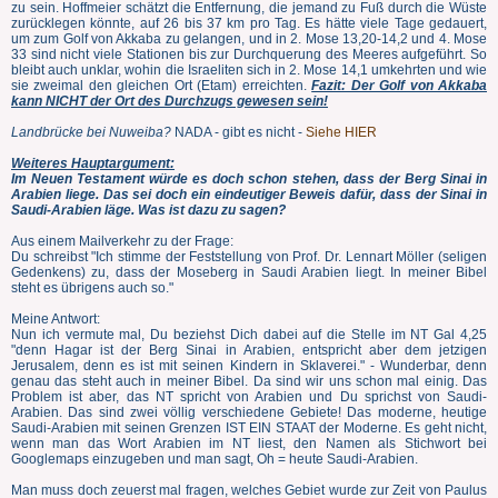
zu sein. Hoffmeier schätzt die Entfernung, die jemand zu Fuß durch die Wüste
zurücklegen könnte, auf 26 bis 37 km pro Tag. Es hätte viele Tage gedauert,
um zum Golf von Akkaba zu gelangen, und in 2. Mose 13,20-14,2 und 4. Mose
33 sind nicht viele Stationen bis zur Durchquerung des Meeres aufgeführt. So
bleibt auch unklar, wohin die Israeliten sich in 2. Mose 14,1 umkehrten und wie
sie zweimal den gleichen Ort (Etam) erreichten.
Fazit: Der Golf von Akkaba
kann NICHT der Ort des Durchzugs gewesen sein!
Landbrücke bei Nuweiba?
NADA - gibt es nicht -
Siehe HIER
Weiteres Hauptargument:
Im Neuen Testament würde es doch schon stehen, dass der Berg Sinai in
Arabien liege. Das sei doch ein eindeutiger Beweis dafür, dass der Sinai in
Saudi-Arabien läge. Was ist dazu zu sagen?
Aus einem Mailverkehr zu der Frage:
Du schreibst "Ich stimme der Feststellung von Prof. Dr. Lennart Möller (seligen
Gedenkens) zu, dass der Moseberg in Saudi Arabien liegt. In meiner Bibel
steht es übrigens auch so."
Meine Antwort:
Nun ich vermute mal, Du beziehst Dich dabei auf die Stelle im NT Gal 4,25
"denn Hagar ist der Berg Sinai in Arabien, entspricht aber dem jetzigen
Jerusalem, denn es ist mit seinen Kindern in Sklaverei." - Wunderbar, denn
genau das steht auch in meiner Bibel. Da sind wir uns schon mal einig. Das
Problem ist aber, das NT spricht von Arabien und Du sprichst von Saudi-
Arabien. Das sind zwei völlig verschiedene Gebiete! Das moderne, heutige
Saudi-Arabien mit seinen Grenzen IST EIN STAAT der Moderne. Es geht nicht,
wenn man das Wort Arabien im NT liest, den Namen als Stichwort bei
Googlemaps einzugeben und man sagt, Oh = heute Saudi-Arabien.
Man muss doch zeuerst mal fragen, welches Gebiet wurde zur Zeit von Paulus