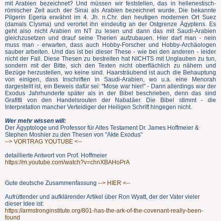
mit Arabien bezeichnet? Und müssen wir feststellen, das in hellenestisch-
römischer Zeit auch der Sinai als Arabien bezeichnet wurde. Die bekannte
Pilgerin Egeria erwähnt im 4. Jh. n.Chr. den heutigen modernen Ort Suez
(damals Clysma) und verortet ihn eindeutig an der Ostgrenze Ägyptens. Es
geht also nicht Arabien im NT zu lesen und dann das mit Saudi-Arabien
gleichzusetzen und drauf seine Therien aufzubauen. Hier darf man - nein
muss man - erwarten, dass auch Hobby-Forscher und Hobby-Archäologen
sauber arbeiten. Und das ist bei dieser These - wie bei den anderen - leider
nicht der Fall. Diese Thesen zu bestreiten hat NICHTS mit Unglauben zu tun,
sondern mit der Bitte, sich den Texten nicht oberflächlich zu nähern und
Bezüge herzustellen, wo keine sind. Haarsträubend ist auch die Behauptung
von einigen, dass Inschriften in Saudi-Arabien, wo u.a. eine Menorah
dargestellt ist, ein Beweis dafür sei: "Mose war hier!" - Dann allerdings war der
Exodus Jahrhunderte später als in der Bibel beschrieben, denn das sind
Grafitti von den Handelsrouten der Nabatäer. Die Bibel stimmt - die
Interpretation mancher Verteidiger der Heiligen Schrift hingegen nicht.
Wer mehr wissen will:
Der Ägyptologe und Professor für Altes Testament Dr. James Hoffmeier &
Stephen Moshier zu den Thesen von "Akte Exodus"
--> VORTRAG YOUTUBE <--
detaillierte Antwort von Prof. Hoffmeier
https://m.youtube.com/watch?v=chnXBAHoPrA
Gute deutsche Zusammenfassung
--> HIER <--
Aufrüttender und aufklärender Artikel über Ron Wyatt, der der Vater vieler
dieser Idee ist:
https://armstronginstitute.org/801-has-the-ark-of-the-covenant-really-been-
found