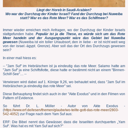
Liegt der Horeb in Saudi-Arabien?
Wo war der Durchzug der Kinder Israel? Fand der Durchzug bei Nuweiba
statt? War es das Rote Meer? War es das Schilfmeer?
Immer wieder erreichen mich Anfragen, wo der Durchzug der Kinder Israels
stattgefunden habe.
Populär ist ja die These, es würde sich um das Rote
Meer handeln und der Ausgangspunkt wäre das Gebiet bei Nuweiba
gewesen
(Nuweiba ist ein toller Urlaubsort, den in liebe - er ist nicht weit weg
von der israel.-ägypt. Grenze). Aber soll das der Ort des Durchzugs gewesen
sein?
In einer mail hiess es:
-- "Jam Suf" im Hebräischen ist ja eindeutig das rote Meer. Salamo hatte am
"Jam Suf" ja eine Schiffsflotte, diese hatte er bestimmt nicht an einem "Binnen-
Schilf-See".... --
Verwiesen wird dabei auf 1. Könige 9,26, wo behautet wird, dass "Jam Suf im
Hebräischen ja eindeutig das rote Meer" sei.
Diese Behauptung findet sich auch in der "Akte Exodus" und in den Filmen von
Pattern of Evidence.
So führt Dr. L. Möller - Autor von Akte Exodus -
(
https://www.erf.de/lesen/themen/glaube/wo-teilte-gott-das-rote-meer/2803-
542-4052
) zur Frage nach dem Yam Suf aus:
ERF: Die Bibel nennt das Gewässer, dass die Israeliten durchquerten „Yam
Suf“. Was hat es mit Yam Suf auf sich?"