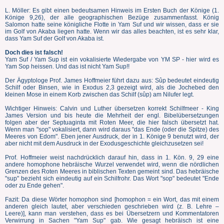
L. Möller: Es gibt einen bedeutsamen Hinweis im Ersten Buch der Könige (1.
Könige 9,26), der alle geographischen Bezüge zusammenfasst. König
Salomon hatte seine königliche Flotte in Yam Suf und wir wissen, dass er sie
im Golf von Akaba liegen hatte. Wenn wir das alles beachten, ist es sehr klar,
dass Yam Suf der Golf von Akaba ist.
Doch dies ist falsch!
Yam Suf / Yam Sup ist ein vokalisierte Wiedergabe von YM SP - hier wird es
Yam Sop heissen. Und das ist nicht Yam Sup!!
Der Ägyptologe Prof. James Hoffmeier führt dazu aus: Sûp bedeutet eindeutig
Schilf oder Binsen, wie in Exodus 2,3 gezeigt wird, als die Jochebed den
kleinen Mose in einem Korb zwischen das Schilf (sûp) am Nilufer legt.
Wichtiger Hinweis: Calvin und Luther übersetzen korrekt Schilfmeer - King
James Version und bis heute die Mehrheit der engl. Bibelübersetzungen
folgen aber der Septuaginta mit Roten Meer, die hier falsch übersetzt hat.
Wenn man "sop" vokalisiert, dann wird daraus "das Ende (oder die Spitze) des
Meeres von Edom". Eben jener Ausdruck, der in 1. Könige 9 benutzt wird, der
aber nicht mit dem Ausdruck in der Exodusgeschichte gleichzusetzen sei!
Prof. Hoffmeier weist nachdrücklich darauf hin, dass in 1. Kön. 9, 29 eine
andere homophone hebräische Wurzel verwendet wird, wenn die nördlichen
Grenzen des Roten Meeres in biblischen Texten gemeint sind. Das hebräische
"sup" bezieht sich eindeutig auf ein Schilfrohr. Das Wort "sop" bedeutet "Ende
oder zu Ende gehen".
Fazit: Da diese Wörter homophon sind [homophon = ein Wort, das mit einem
anderen gleich lautet, aber verschieden geschrieben wird (z. B. Lehre –
Leere)], kann man verstehen, dass es bei Übersetzern und Kommentatoren
Verwirrung in Sachen "Yam Sup" gab. Wie gesagt hebräisch ist eine