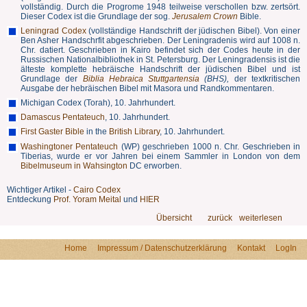
vollständig. Durch die Progrome 1948 teilweise verschollen bzw. zertsört.
Dieser Codex ist die Grundlage der sog.
Jerusalem Crown
Bible.
Leningrad Codex
(vollständige Handschrift der jüdischen Bibel). Von einer
Ben Asher Handschrfit abgeschrieben. Der Leningradenis wird auf 1008 n.
Chr. datiert. Geschrieben in Kairo befindet sich der Codes heute in der
Russischen Nationalbibliothek in St. Petersburg. Der Leningradensis ist die
älteste komplette hebräische Handschrift der jüdischen Bibel und ist
Grundlage der
Biblia Hebraica Stuttgartensia
(BHS),
der textkritischen
Ausgabe der hebräischen Bibel mit Masora und Randkommentaren.
Michigan Codex (Torah), 10. Jahrhundert.
Damascus Pentateuch
, 10. Jahrhundert.
First Gaster Bible
in the
British Library
, 10. Jahrhundert.
Washingtoner Pentateuch
(WP) geschrieben 1000 n. Chr. Geschrieben in
Tiberias, wurde er vor Jahren bei einem Sammler in London von dem
Bibelmuseum in Wahsington
DC erworben.
Wichtiger Artikel -
Cairo Codex
Entdeckung
Prof. Yoram Meital
und
HIER
Übersicht
zurück
weiterlesen
Home
Impressum / Datenschutzerklärung
Kontakt
LogIn