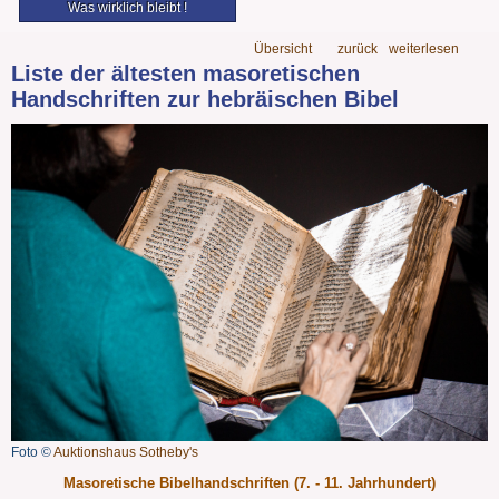
Was wirklich bleibt !
Übersicht
zurück
weiterlesen
Liste der ältesten masoretischen
Handschriften zur hebräischen Bibel
Foto ©
Auktionshaus Sotheby's
Masoretische Bibelhandschriften (7. - 11. Jahrhundert)