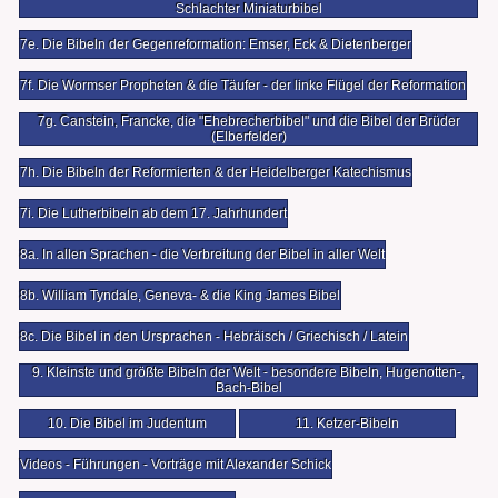
Schlachter Miniaturbibel
7e. Die Bibeln der Gegenreformation: Emser, Eck & Dietenberger
7f. Die Wormser Propheten & die Täufer - der linke Flügel der Reformation
7g. Canstein, Francke, die "Ehebrecherbibel" und die Bibel der Brüder
(Elberfelder)
7h. Die Bibeln der Reformierten & der Heidelberger Katechismus
7i. Die Lutherbibeln ab dem 17. Jahrhundert
8a. In allen Sprachen - die Verbreitung der Bibel in aller Welt
8b. William Tyndale, Geneva- & die King James Bibel
8c. Die Bibel in den Ursprachen - Hebräisch / Griechisch / Latein
9. Kleinste und größte Bibeln der Welt - besondere Bibeln, Hugenotten-,
Bach-Bibel
10. Die Bibel im Judentum
11. Ketzer-Bibeln
Videos - Führungen - Vorträge mit Alexander Schick