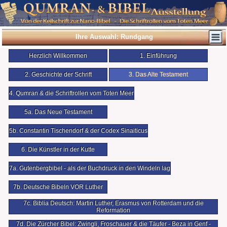
Ihre Auswahl: Rundgang
Herzlich Willkommen
1. Einführung
2. Geschichte der Schrift
3. Das Alte Testament
4. Qumran & die Schriftrollen vom Toten Meer
5a. Das Neue Testament
5b. Constantin Tischendorf & der Codex Sinaiticus
6. Die Künstler in der Kutte
7a. Gutenbergbibel - als der Buchdruck in den Windeln lag
7b. Deutsche Bibeln VOR Luther
7c. Biblia Deutsch: Martin Luther, Erasmus von Rotterdam und die
Reformation
7d. Die Zürcher Bibel: Zwingli, Froschauer & die Täufer - Beza in Genf -