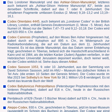
Das Londoner Manuskript und das
Ashkar-Gilson-Manuskript,
letzteres
auch bekannt als „Ashkar-Gilson Hebrew Manuscript #2“, beide aus
derselben Schriftrolle, datiert auf das 7. oder 8. Jahrhundert. Die
erhaltenen Fragmente umfassen Exodus (2. Mose) 9,18–13,2 und 13,19–
16,1.
Codex Orientales 4445
, auch bekannt als „Londoner Codex“ in der British
Library, London, enthält Genesis-Deuteronomium (1. Mose - 5. Mose). Aus
Numeri (4. Mose) nur die Stellen 7,47–73 und 9,12–10,18. Der Codex wird
auf 920-950 n. Chr. datiert.
Codex Cairensis
(Propheten), auf den Moses Ben Asher hingewiesen hat,
datiert durch ein Kolophon auf 895 n. Chr., im Widerspruch zur
Radiokarbondatierung, die auf ein Datum aus dem 11. Jahrhundert
hinweist. Es ist das älteste Manuskript, das das Datum seiner Entstehung
trägt; geschrieben in Tiberias, befand sich die Handschrift anschließend in
Kairo und ist 1984, als die letzten Karäer (Juden) Ägypten verließen, in der
Hebräischen Universität Jerusalem deponiert wurden, doch keiner weiß,
wo der Codex wirklich ist. Siehe dazu diesen
Artikel
.
Codex Sassoon 1053
, 9. oder 10. Jahrhundert, aus der Sammlung von
David Solomon Sassoon, jetzt im ANU – Museum des jüdischen Volkes in
Tel Aviv. (die ersten 10 Seiten der Genesis fehlen). Der Codex wurde im
Mai 2023 bei
Sotheby's in New York
für 38.1 Million US-$ versteigert. Es ist
damit das teuerste Buch der Welt!
Codex Babylonicus Petropolitanus
(Petersburger Prophetencodex mit den
hinteren Propheten), datiert auf 916 n. Chr., heute in der Russischen
Nationalbibliothek.
Pentateuch of 929 (Torah / 5 Bücher Mose) datiert auf 929 n. Chr., heute in
der Russischen Nationalbibliothek.
Aleppo-Codex
, 930 n. Chr., geschrieben in Tiberias, jetzt im Israel-Museum
(ausgestellt im Schrein des Buches) in Jerusalem. Der Codex war einst