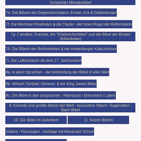
Schlachter Miniaturbibel
7e. Die Bibeln der Gegenreformation: Emser, Eck & Dietenberger
7f. Die Wormser Propheten & die Täufer - der linke Flügel der Reformation
7g. Canstein, Francke, die "Ehebrecherbibel" und die Bibel der Brüder
(Elberfelder)
7h. Die Bibeln der Reformierten & der Heidelberger Katechismus
7i. Die Lutherbibeln ab dem 17. Jahrhundert
8a. In allen Sprachen - die Verbreitung der Bibel in aller Welt
8b. William Tyndale, Geneva- & die King James Bibel
8c. Die Bibel in den Ursprachen - Hebräisch / Griechisch / Latein
9. Kleinste und größte Bibeln der Welt - besondere Bibeln, Hugenotten-,
Bach-Bibel
10. Die Bibel im Judentum
11. Ketzer-Bibeln
Videos - Führungen - Vorträge mit Alexander Schick