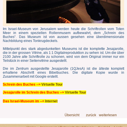
Im Israel-Museum von Jerusalem werden heute die Schriftrollen vom Toten
Meer in einem speziellen Rollenmusem aufbewahrt, dem „Schrein des
Buches“. Das Museum ist von aussen gesehen eine überdimensionale
Nachbildung eines Tonkrugdeckels.
Mittelpunkt des stark abgedunkelten Museums ist die komplette Jesajarolle,
die in der grossen Vitrine, als 1:1 Digitalreproduktion zu sehen ist. Um die über
2100 Jahre alte Schriftrolle zu schonen, wird von dem Original immer nur ein
Teilstück in einer Seitenvitrine ausgestellt.
Die im Zentrum ausgestellte Jesajarolle (1QJesA) ist die älteste komplett
erhaltene Abschrift eines Bibelbuches. Die digitale Kopie wurde in
Zusammenarbeit mit Google erstellt.
Schrein des Buches -->
Virtuelle Tour
Jesajarolle im Schrein des Buches -->
Virtuelle Tour
Das Israel-Museum im -->
Internet
Übersicht
zurück
weiterlesen