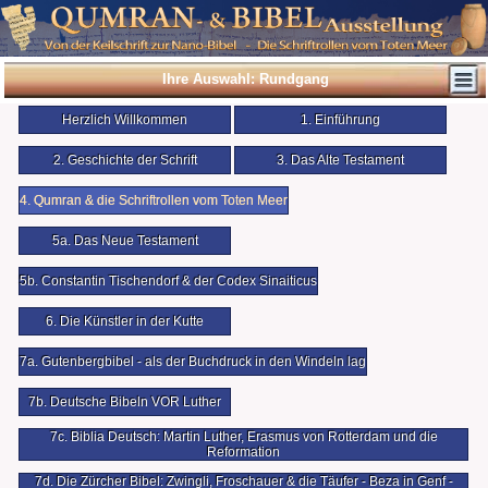
Ihre Auswahl: Rundgang
Herzlich Willkommen
1. Einführung
2. Geschichte der Schrift
3. Das Alte Testament
4. Qumran & die Schriftrollen vom Toten Meer
5a. Das Neue Testament
5b. Constantin Tischendorf & der Codex Sinaiticus
6. Die Künstler in der Kutte
7a. Gutenbergbibel - als der Buchdruck in den Windeln lag
7b. Deutsche Bibeln VOR Luther
7c. Biblia Deutsch: Martin Luther, Erasmus von Rotterdam und die
Reformation
7d. Die Zürcher Bibel: Zwingli, Froschauer & die Täufer - Beza in Genf -