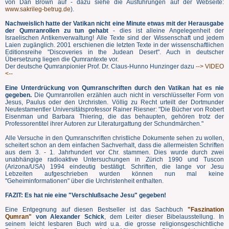
von Dan Brown auf - dazu siehe die Ausführungen auf der Webseite:
www.sakrileg-betrug.de
).
Nachweislich hatte der Vatikan nicht eine Minute etwas mit der Herausgabe
der Qumranrollen zu tun gehabt
- dies ist alleine Angelegenheit der
Israelischen Antikenverwaltung! Alle Texte sind der Wissenschaft und jedem
Laien zugänglich. 2001 erschienen die letzten Texte in der wissenschaftlichen
Editionsreihe "Discoveries in the Judean Desert". Auch in deutscher
Übersetzung liegen die Qumrantexte vor.
Der deutsche Qumranpionier Prof. Dr. Claus-Hunno Hunzinger dazu
--> VIDEO
<--
Eine Unterdrückung von Qumranschriften durch den Vatikan hat es nie
gegeben.
Die Qumranrollen erzählen auch nicht in verschlüsselter Form von
Jesus, Paulus oder den Urchristen. Völlig zu Recht urteilt der Dortmunder
Neutestamentler Universitätsprofessor Rainer Riesner: "Die Bücher von Robert
Eisenman und Barbara Thiering, die das behaupten, gehören trotz der
Professorentitel ihrer Autoren zur Literaturgattung der Schundmärchen."
Alle Versuche in den Qumranschriften christliche Dokumente sehen zu wollen,
scheitert schon an dem einfachen Sachverhalt, dass die allermeisten Schriften
aus dem 3. - 1. Jahrhundert vor Chr. stammen. Dies wurde durch zwei
unabhängige radioaktive Untersuchungen in Zürich 1990 und Tuscon
(Arizona/USA) 1994 eindeutig bestätigt. Schriften, die lange vor Jesu
Lebzeiten aufgeschrieben wurden können nun mal keine
"Geheiminformationen" über die Urchristenheit enthalten.
FAZIT: Es hat nie eine "Verschlußsache Jesu" gegeben!
Eine Entgegnung auf diesen Bestseller ist das Sachbuch
"Faszination
Qumran"
von Alexander Schick
, dem Leiter dieser Bibelausstellung. In
seinem leicht lesbaren Buch wird u.a. die grosse religionsgeschichtliche