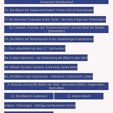
Schlachter Miniaturbibel
7e. Die Bibeln der Gegenreformation: Emser, Eck & Dietenberger
7f. Die Wormser Propheten & die Täufer - der linke Flügel der Reformation
7g. Canstein, Francke, die "Ehebrecherbibel" und die Bibel der Brüder
(Elberfelder)
7h. Die Bibeln der Reformierten & der Heidelberger Katechismus
7i. Die Lutherbibeln ab dem 17. Jahrhundert
8a. In allen Sprachen - die Verbreitung der Bibel in aller Welt
8b. William Tyndale, Geneva- & die King James Bibel
8c. Die Bibel in den Ursprachen - Hebräisch / Griechisch / Latein
9. Kleinste und größte Bibeln der Welt - besondere Bibeln, Hugenotten-,
Bach-Bibel
10. Die Bibel im Judentum
11. Ketzer-Bibeln
Videos - Führungen - Vorträge mit Alexander Schick