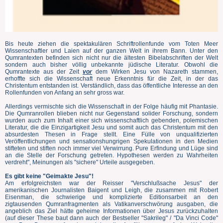
Bis heute ziehen die spektakulären Schriftrollenfunde vom Toten Meer
Wissenschaftler und Laien auf der ganzen Welt in ihrem Bann. Unter den
Qumrantexten befinden sich nicht nur die ältesten Bibelabschriften der Welt
sondern auch bisher völlig unbekannte jüdische Literatur. Obwohl die
Qumrantexte aus der Zeit
vor
dem Wirken Jesu von Nazareth stammen,
erhoffte sich die Wissenschaft neue Erkenntnis für die Zeit, in der das
Christentum entstanden ist. Verständlich, dass das öffentliche Interesse an den
Rollenfunden von Anfang an sehr gross war.
Allerdings vermischte sich die Wissenschaft in der Folge häufig mit Phantasie.
Die Qumranrollen blieben nicht nur Gegenstand solider Forschung, sondern
wurden auch zum Inhalt einer sich wissenschaftlich gebenden, polemischen
Literatur, die die Einzigartigkeit Jesu und somit auch das Christentum mit den
absurdesten Thesen in Frage stellt. Eine Fülle von unqualifizierten
Veröffentlichungen und sensationshungrigen Spekulationen in den Medien
stifteten und stiften noch immer viel Verwirrung. Pure Erfindung und Lüge sind
an die Stelle der Forschung getreten. Hypothesen werden zu Wahrheiten
verdreht", Meinungen als "sichere" Urteile ausgegeben.
Es gibt keine "Geimakte Jesu"!
Am erfolgreichsten war der Reisser "Verschlußsache Jesus" der
amerikanischen Journalisten Baigent und Leigh, die zusammen mit Robert
Eisenman, die schwierige und komplizierte Editionsarbeit an den
zigtausenden Qumranfragmenten als Vatikanverschwörung ausgaben, die
angeblich das Ziel hätte geheime Informationen über Jesus zurückzuhalten
(auf dieser These baut dann auch der Bestseller "Sakrileg" / "Da Vinci Code"