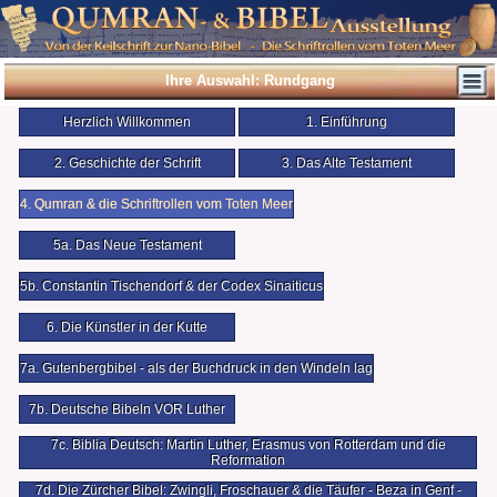
Ihre Auswahl: Rundgang
Herzlich Willkommen
1. Einführung
2. Geschichte der Schrift
3. Das Alte Testament
4. Qumran & die Schriftrollen vom Toten Meer
5a. Das Neue Testament
5b. Constantin Tischendorf & der Codex Sinaiticus
6. Die Künstler in der Kutte
7a. Gutenbergbibel - als der Buchdruck in den Windeln lag
7b. Deutsche Bibeln VOR Luther
7c. Biblia Deutsch: Martin Luther, Erasmus von Rotterdam und die
Reformation
7d. Die Zürcher Bibel: Zwingli, Froschauer & die Täufer - Beza in Genf -