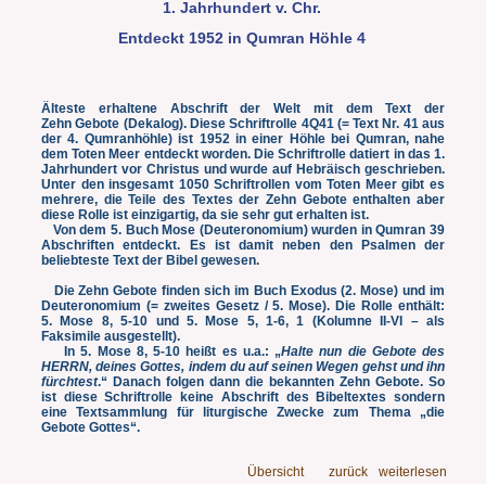
1. Jahrhundert v. Chr.
Entdeckt 1952 in Qumran Höhle 4
Älteste erhaltene Abschrift der Welt mit dem Text der
Zehn Gebote (Dekalog). Diese Schriftrolle 4Q41 (=
Text Nr. 41 aus
der 4. Qumranhöhle) ist 1952 in einer Höhle bei Qumran, nahe
dem Toten Meer entdeckt worden. Die Schriftrolle datiert in das 1.
Jahrhundert vor Christus und wurde auf Hebräisch geschrieben.
Unter den insgesamt 1050 Schriftrollen vom Toten Meer gibt es
mehrere, die Teile des Textes der Zehn Gebote enthalten aber
diese Rolle ist einzigartig, da sie sehr gut erhalten ist.
Von dem 5. Buch Mose (Deuteronomium) wurden in Qumran 39
Abschriften entdeckt. Es ist damit neben den Psalmen der
beliebteste Text der Bibel gewesen.
Die Zehn Gebote finden sich im Buch Exodus (2. Mose) und im
Deuteronomium (= zweites Gesetz / 5. Mose). Die Rolle enthält:
5. Mose 8, 5-10 und 5. Mose 5, 1-6, 1 (Kolumne II-VI – als
Faksimile ausgestellt).
In 5. Mose 8, 5-10 heißt es u.a.: „
Halte nun die Gebote des
HERRN, deines Gottes, indem du auf seinen Wegen gehst und ihn
fürchtest
.“ Danach folgen dann die bekannten Zehn Gebote. So
ist diese Schriftrolle keine Abschrift des Bibeltextes sondern
eine Textsammlung für liturgische Zwecke zum Thema „die
Gebote Gottes“.
Übersicht
zurück
weiterlesen