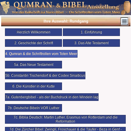
Ihre Auswahl: Rundgang
Herzlich Willkommen
1. Einführung
2. Geschichte der Schrift
3. Das Alte Testament
4. Qumran & die Schriftrollen vom Toten Meer
5a. Das Neue Testament
5b. Constantin Tischendorf & der Codex Sinaiticus
6. Die Künstler in der Kutte
7a. Gutenbergbibel - als der Buchdruck in den Windeln lag
7b. Deutsche Bibeln VOR Luther
7c. Biblia Deutsch: Martin Luther, Erasmus von Rotterdam und die
Reformation
7d. Die Zürcher Bibel: Zwingli, Froschauer & die Täufer - Beza in Genf -