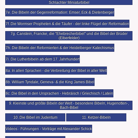
Schlachter Miniaturbibel
7e. Die Bibeln der Gegenreformation: Emser, Eck & Dietenberger
7f. Die Wormser Propheten & die Täufer - der linke Flügel der Reformation
7g. Canstein, Francke, die "Ehebrecherbibel" und die Bibel der Brüder
(Elberfelder)
7h. Die Bibeln der Reformierten & der Heidelberger Katechismus
7i. Die Lutherbibeln ab dem 17. Jahrhundert
8a. In allen Sprachen - die Verbreitung der Bibel in aller Welt
8b. William Tyndale, Geneva- & die King James Bibel
8c. Die Bibel in den Ursprachen - Hebräisch / Griechisch / Latein
9. Kleinste und größte Bibeln der Welt - besondere Bibeln, Hugenotten-,
Bach-Bibel
10. Die Bibel im Judentum
11. Ketzer-Bibeln
Videos - Führungen - Vorträge mit Alexander Schick