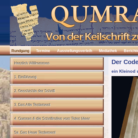
Rundgang
Termine
Ausstellungsverleih
Mediathek
Bericht
Der Code
Herzlich Willkommen
ein Kleinod 
1. Einführung
2. Geschichte der Schrift
3. Das Alte Testament
4. Qumran & die Schriftrollen vom Toten Meer
5a. Das Neue Testament