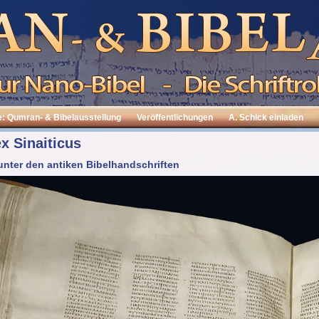
e: Qumran- & Bibelausstellung
Veröffentlichungen
A. Schick einladen
x Sinaiticus
unter den antiken Bibelhandschriften