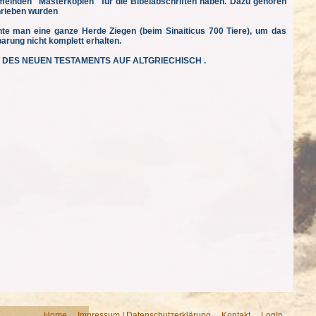
emeinden "Masterkopien" für die Bibelabschriften haben. Dazu gehören
chrieben wurden
hte man eine ganze Herde Ziegen (beim Sinaiticus 700 Tiere), um das
arung nicht komplett erhalten.
IFT DES NEUEN TESTAMENTS AUF ALTGRIECHISCH .
Home
Impressum / Datenschutzerklärung
Kontakt
LogIn