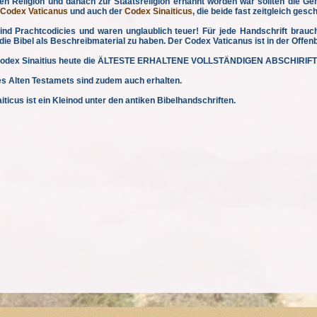
en Religion und danach zur Staatsreligion ernannt worden war sollten die G
Codex Vaticanus
und auch der
Codex Sinaiticus
, die beide fast zeitgleich ges
ind Prachtcodicies und waren unglaublich teuer! Für jede Handschrift brauc
die Bibel als Beschreibmaterial zu haben. Der Codex Vaticanus ist in der Offenb
r Codex Sinaitius heute die ÄLTESTE ERHALTENE VOLLSTÄNDIGEN ABSCHIR
es Alten Testamets sind zudem auch erhalten.
ticus ist ein Kleinod unter den antiken Bibelhandschriften.