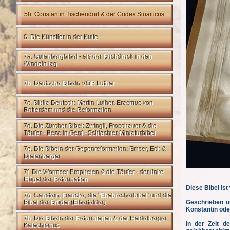
5b. Constantin Tischendorf & der Codex Sinaiticus
6. Die Künstler in der Kutte
7a. Gutenbergbibel - als der Buchdruck in den
Windeln lag
7b. Deutsche Bibeln VOR Luther
7c. Biblia Deutsch: Martin Luther, Erasmus von
Rotterdam und die Reformation
7d. Die Zürcher Bibel: Zwingli, Froschauer & die
Täufer - Beza in Genf - Schlachter Miniaturbibel
7e. Die Bibeln der Gegenreformation: Emser, Eck &
Dietenberger
7f. Die Wormser Propheten & die Täufer - der linke
Flügel der Reformation
Diese Bibel is
7g. Canstein, Francke, die "Ehebrecherbibel" und die
Geschrieben um
Bibel der Brüder (Elberfelder)
Konstantin ode
7h. Die Bibeln der Reformierten & der Heidelberger
In der Zeit d
Katechismus