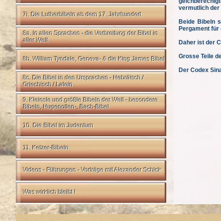
geichberechigt
vermutlich der
7i. Die Lutherbibeln ab dem 17. Jahrhundert
Beide Bibeln s
Pergament für 
8a. In allen Sprachen - die Verbreitung der Bibel in
aller Welt
Daher ist de
Grosse Teile d
8b. William Tyndale, Geneva- & die King James Bibel
Der Codex Sinai
8c. Die Bibel in den Ursprachen - Hebräisch /
Griechisch / Latein
9. Kleinste und größte Bibeln der Welt - besondere
Bibeln, Hugenotten-, Bach-Bibel
10. Die Bibel im Judentum
11. Ketzer-Bibeln
Videos - Führungen - Vorträge mit Alexander Schick
Was wirklich bleibt !