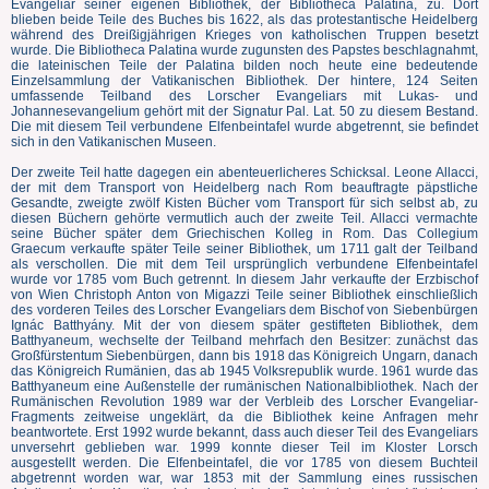
Evangeliar seiner eigenen Bibliothek, der Bibliotheca Palatina, zu. Dort
blieben beide Teile des Buches bis 1622, als das protestantische Heidelberg
während des Dreißigjährigen Krieges von katholischen Truppen besetzt
wurde. Die Bibliotheca Palatina wurde zugunsten des Papstes beschlagnahmt,
die lateinischen Teile der Palatina bilden noch heute eine bedeutende
Einzelsammlung der Vatikanischen Bibliothek. Der hintere, 124 Seiten
umfassende Teilband des Lorscher Evangeliars mit Lukas- und
Johannesevangelium gehört mit der Signatur Pal. Lat. 50 zu diesem Bestand.
Die mit diesem Teil verbundene Elfenbeintafel wurde abgetrennt, sie befindet
sich in den Vatikanischen Museen.
Der zweite Teil hatte dagegen ein abenteuerlicheres Schicksal. Leone Allacci,
der mit dem Transport von Heidelberg nach Rom beauftragte päpstliche
Gesandte, zweigte zwölf Kisten Bücher vom Transport für sich selbst ab, zu
diesen Büchern gehörte vermutlich auch der zweite Teil. Allacci vermachte
seine Bücher später dem Griechischen Kolleg in Rom. Das Collegium
Graecum verkaufte später Teile seiner Bibliothek, um 1711 galt der Teilband
als verschollen. Die mit dem Teil ursprünglich verbundene Elfenbeintafel
wurde vor 1785 vom Buch getrennt. In diesem Jahr verkaufte der Erzbischof
von Wien Christoph Anton von Migazzi Teile seiner Bibliothek einschließlich
des vorderen Teiles des Lorscher Evangeliars dem Bischof von Siebenbürgen
Ignác Batthyány. Mit der von diesem später gestifteten Bibliothek, dem
Batthyaneum, wechselte der Teilband mehrfach den Besitzer: zunächst das
Großfürstentum Siebenbürgen, dann bis 1918 das Königreich Ungarn, danach
das Königreich Rumänien, das ab 1945 Volksrepublik wurde. 1961 wurde das
Batthyaneum eine Außenstelle der rumänischen Nationalbibliothek. Nach der
Rumänischen Revolution 1989 war der Verbleib des Lorscher Evangeliar-
Fragments zeitweise ungeklärt, da die Bibliothek keine Anfragen mehr
beantwortete. Erst 1992 wurde bekannt, dass auch dieser Teil des Evangeliars
unversehrt geblieben war. 1999 konnte dieser Teil im Kloster Lorsch
ausgestellt werden. Die Elfenbeintafel, die vor 1785 von diesem Buchteil
abgetrennt worden war, war 1853 mit der Sammlung eines russischen