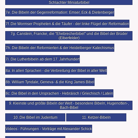
Schlachter Miniaturbibel
7e. Die Bibeln der Gegenreformation: Emser, Eck & Dietenberger
7f. Die Wormser Propheten & die Täufer - der linke Flügel der Reformation
7g. Canstein, Francke, die "Ehebrecherbibel" und die Bibel der Brüder
(Elberfelder)
7h. Die Bibeln der Reformierten & der Heidelberger Katechismus
7i. Die Lutherbibeln ab dem 17. Jahrhundert
8a. In allen Sprachen - die Verbreitung der Bibel in aller Welt
8b. William Tyndale, Geneva- & die King James Bibel
8c. Die Bibel in den Ursprachen - Hebräisch / Griechisch / Latein
9. Kleinste und größte Bibeln der Welt - besondere Bibeln, Hugenotten-,
Bach-Bibel
10. Die Bibel im Judentum
11. Ketzer-Bibeln
Videos - Führungen - Vorträge mit Alexander Schick