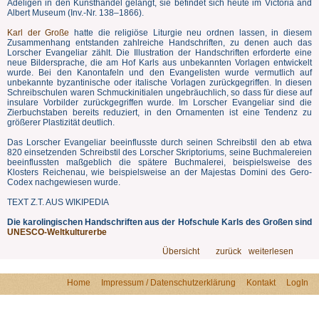
Adeligen in den Kunsthandel gelangt, sie befindet sich heute im Victoria and
Albert Museum (Inv.-Nr. 138–1866).
Karl der Große
hatte die religiöse Liturgie neu ordnen lassen, in diesem
Zusammenhang entstanden zahlreiche Handschriften, zu denen auch das
Lorscher Evangeliar zählt. Die Illustration der Handschriften erforderte eine
neue Bildersprache, die am Hof Karls aus unbekannten Vorlagen entwickelt
wurde. Bei den Kanontafeln und den Evangelisten wurde vermutlich auf
unbekannte byzantinische oder italische Vorlagen zurückgegriffen. In diesen
Schreibschulen waren Schmuckinitialen ungebräuchlich, so dass für diese auf
insulare Vorbilder zurückgegriffen wurde. Im Lorscher Evangeliar sind die
Zierbuchstaben bereits reduziert, in den Ornamenten ist eine Tendenz zu
größerer Plastizität deutlich.
Das Lorscher Evangeliar beeinflusste durch seinen Schreibstil den ab etwa
820 einsetzenden Schreibstil des Lorscher Skriptoriums, seine Buchmalereien
beeinflussten maßgeblich die spätere Buchmalerei, beispielsweise des
Klosters Reichenau, wie beispielsweise an der Majestas Domini des Gero-
Codex nachgewiesen wurde.
TEXT Z.T. AUS WIKIPEDIA
Die karolingischen Handschriften aus der Hofschule Karls des Großen sind
UNESCO-Weltkulturerbe
Übersicht
zurück
weiterlesen
Home
Impressum / Datenschutzerklärung
Kontakt
LogIn