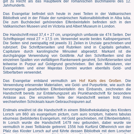
gilt zu Recht als das Hauptwerk der romanischen Buchmalerei des 12.
Jahrhunderts.
Das Evangeliar befindet sich heute in zwei Teilen in der Vatikanischen
Bibliothek und in der Filiale der rumänischen Nationalbibliothek in Alba Iulia.
Die zum Buchdeckel gehörenden Elfenbeintafeln befinden sich in den
Vatikanischen Museen und im Victoria and Albert Museum in London.
Die Handschrift misst 37,4 × 27 cm, ursprünglich umfasste sie 474 Seiten. Der
Schriftspiegel misst 27 × 17,5 cm. Verwendet wurde bestes Kalbspergament.
Die Seiten sind zweispaltig mit jeweils 31 Zeilen in Unziale geschrieben und
rubriziert. Die Schriftzierseiten und Rubriken sind in Capitalis gehalten,
Capitulare durch karolingische Minuskel abgesetzt. Markant ist die
durchgängige Verwendung von Goldtinte. Auf den Schriftseiten sind die
einzelnen Spalten von vielfältigem Rankenwerk gerahmt, Schriftzierseiten sind
teilweise in Purpur auf Goldgrund geschrieben. Bei den Miniaturen, vier
Evangelisten und einer Majestas Domini wurden ebenfalls Gold- und
Silberfarben verwendet.
Das Evangeliar entstand vermutlich am
Hof Karls des Großen
. Die
Verwendung erlesenster Materialien, wie Gold- und Purpurtinte, wie auch die
hervorragend gearbeiteten Elfenbeintafeln des Einbands, zeichneten die
Handschrift bereits zur Entstehungszeit als Prunkhandschrift für besondere
Anlässe aus. Die einzelnen Teile der Handschrift weisen trotz ihres
wechselvollen Schicksals kaum Gebrauchsspuren auf.
Erstmals erwähnt ist die Handschrift in einem Bibliothekskatalog des Klosters
Lorsch um 860 als euangelium pictum, cum auro scriptum, habens tabulas
eburneas (bebildertes Evangelium, mit Gold geschrieben, mit Elfenbeintafeln).
In Lorsch wurde die Handschrift 1479 neu gebunden, dabei wurde sie
vermutlich in zwei Teilbände getrennt. 1556 hob Kurfürst Ottheinrich von der
Pfalz das Kloster Lorsch auf und führte dessen Bibliothek mit dem Lorscher