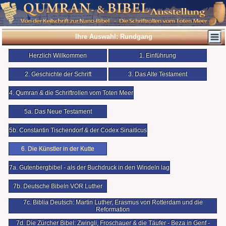
Ihre Auswahl: Rundgang
Herzlich Willkommen
1. Einführung
2. Geschichte der Schrift
3. Das Alte Testament
4. Qumran & die Schriftrollen vom Toten Meer
5a. Das Neue Testament
5b. Constantin Tischendorf & der Codex Sinaiticus
6. Die Künstler in der Kutte
7a. Gutenbergbibel - als der Buchdruck in den Windeln lag
7b. Deutsche Bibeln VOR Luther
7c. Biblia Deutsch: Martin Luther, Erasmus von Rotterdam und die
Reformation
7d. Die Zürcher Bibel: Zwingli, Froschauer & die Täufer - Beza in Genf -