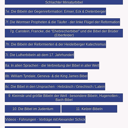
Schlachter Miniaturbibel
7e. Die Bibeln der Gegenreformation: Emser, Eck & Dietenberger
7f. Die Wormser Propheten & die Täufer - der linke Flügel der Reformation
7g. Canstein, Francke, die "Ehebrecherbibel" und die Bibel der Brüder
(Elberfelder)
7h. Die Bibeln der Reformierten & der Heidelberger Katechismus
7i. Die Lutherbibeln ab dem 17. Jahrhundert
8a. In allen Sprachen - die Verbreitung der Bibel in aller Welt
8b. William Tyndale, Geneva- & die King James Bibel
8c. Die Bibel in den Ursprachen - Hebräisch / Griechisch / Latein
9. Kleinste und größte Bibeln der Welt - besondere Bibeln, Hugenotten-,
Bach-Bibel
10. Die Bibel im Judentum
11. Ketzer-Bibeln
Videos - Führungen - Vorträge mit Alexander Schick