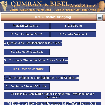
Ihre Auswahl: Rundgang
Herzlich Willkommen
1. Einführung
2. Geschichte der Schrift
3. Das Alte Testament
4. Qumran & die Schriftrollen vom Toten Meer
5a. Das Neue Testament
5b. Constantin Tischendorf & der Codex Sinaiticus
6. Die Künstler in der Kutte
7a. Gutenbergbibel - als der Buchdruck in den Windeln lag
7b. Deutsche Bibeln VOR Luther
7c. Biblia Deutsch: Martin Luther, Erasmus von Rotterdam und die
Reformation
7d. Die Zürcher Bibel: Zwingli, Froschauer & die Täufer - Beza in Genf -