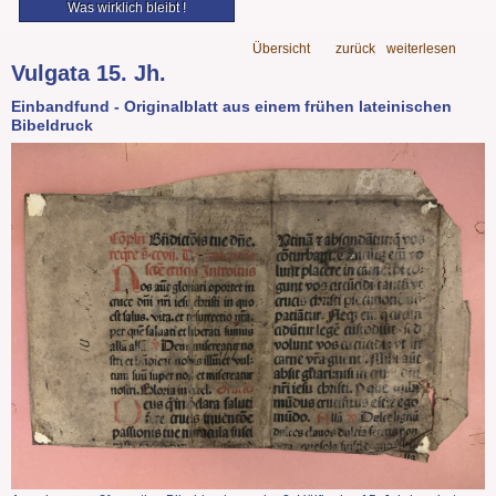
Was wirklich bleibt !
Übersicht
zurück
weiterlesen
Vulgata 15. Jh.
Einbandfund - Originalblatt aus einem frühen lateinischen
Bibeldruck