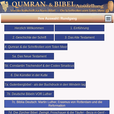
Ihre Auswahl: Rundgang
Herzlich Willkommen
1. Einführung
2. Geschichte der Schrift
3. Das Alte Testament
4. Qumran & die Schriftrollen vom Toten Meer
5a. Das Neue Testament
5b. Constantin Tischendorf & der Codex Sinaiticus
6. Die Künstler in der Kutte
7a. Gutenbergbibel - als der Buchdruck in den Windeln lag
7b. Deutsche Bibeln VOR Luther
7c. Biblia Deutsch: Martin Luther, Erasmus von Rotterdam und die
Reformation
7d. Die Zürcher Bibel: Zwingli, Froschauer & die Täufer - Beza in Genf -