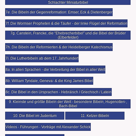
Schlachter Miniaturbibel
7e. Die Bibeln der Gegenreformation: Emser, Eck & Dietenberger
7f. Die Wormser Propheten & die Täufer - der linke Flügel der Reformation
7g. Canstein, Francke, die "Ehebrecherbibel" und die Bibel der Brüder
(Elberfelder)
7h. Die Bibeln der Reformierten & der Heidelberger Katechismus
7i. Die Lutherbibeln ab dem 17. Jahrhundert
8a. In allen Sprachen - die Verbreitung der Bibel in aller Welt
8b. William Tyndale, Geneva- & die King James Bibel
8c. Die Bibel in den Ursprachen - Hebräisch / Griechisch / Latein
9. Kleinste und größte Bibeln der Welt - besondere Bibeln, Hugenotten-,
Bach-Bibel
10. Die Bibel im Judentum
11. Ketzer-Bibeln
Videos - Führungen - Vorträge mit Alexander Schick