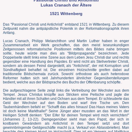
Passional Christi und Antichristi
Lukas Cranach der Ältere
1521 Wittenberg
Das "Passional Christi und Antichristi" entstand 1521 in Wittenberg. Zu diesem
Zeitpunkt nahm die antipäpstliche Polemik in der Reformationsgraphik ihren
Anfang.
Lucas Cranach, Philipp Melanchthon und Martin Luther haben in enger
Zusammenarbeit ein Werk geschaffen, das den meist leseunkundigen
Zeitgenossen reformatorische Positionen mittels des Bildes nahe bringen
sollte, heute würde man dies als "Bildpropaganda" bezeichnen. Jede
Doppelseite stellt links eine Szene aus dem Leben Jesu Christi dar und rechts
gegenüber eine Handlung des Papstes. Er wird nicht als Stellvertreter Christi,
sondern als dessen Feind dargestellt, als "Antichrist", der mit Korruption und
Sündhaftigkeit behaftet ist. Die einzelnen Holzschnitte greifen dabei auf
traditionelle Bildschemata zurück. Sowohl orthodoxe als auch heterodoxe
Reformer hatten sich seit Jahrhunderten ähnlicher Gegenüberstellungen
bedient, welche aus der Bildsprache des Buchs der Offenbarung schöpfte.
Die aufgeschlagene Seite zeigt links die Vertreibung der Wechsler aus dem
Tempel. Jesus Christus knüpfte aus Stricken eine Peitsche und jagte die
Händler mit all ihren Schafen und Ochsen aus dem Tempel. Er schleuderte das
Geld der Wechsler auf den Boden und warf ihre Tische um. Den
Taubenhändlern befahl er: "Schafft das alles hinaus! Das Haus meines Vaters
ist doch keine Markthalle!" Seine Jünger aber mussten an das Wort in der
Heiligen Schrift denken: "Der Eifer für deinen Tempel wird mich vernichten!"
(Johannes 2, 13-22). Demgegenüber sieht man den Papst, der sich in
kostbaren Gewändern als Antichrist in den Tempel setzt und dort
gewinnbringende Geldgeschäfte macht (u.a. Verkauf von Ablassbriefen). Man
beachte den kleinen Hund im Holzschnitt. Dies ist ein Verweis auf Matthäus