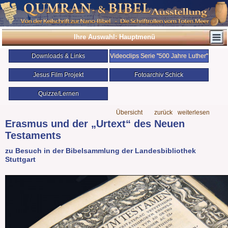
Ihre Auswahl: Hauptmenü
Downloads & Links
Videoclips Serie "500 Jahre Luther"
Jesus Film Projekt
Fotoarchiv Schick
Quizze/Lernen
Übersicht
zurück
weiterlesen
Erasmus und der „Urtext“ des Neuen
Testaments
zu Besuch in der Bibelsammlung der Landesbibliothek
Stuttgart