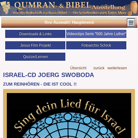
Ihre Auswahl: Hauptmenü
Downloads & Links
Videoclips Serie "500 Jahre Luther"
Jesus Film Projekt
Fotoarchiv Schick
Quizze/Lernen
Übersicht
zurück
weiterlesen
ISRAEL-CD JOERG SWOBODA
ZUM REINHÖREN - DIE IST COOL !!