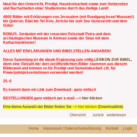
Ideal für den Unterricht, Predigt, Hauskreisarbeit sowie zum Vorbereiten
und Nacharbeiten einer Studienreise durch das Heilige Land!
4800 Bilder mit Erklärungen von Jerusalem (mit Rundgang Israel Museum!)
bis Qumran, Eilat bis Tel Aviv, Jericho bis zum See Genezareth und dem
Golan
BONUS: Jordanien mit der rosaroten Felsstadt Petra und dem
archäologischen Museum in Amman sowie der Sinai mit dem
Katharinenkloster!
ALLES MIT ERKLÄRUNGEN UND BIBELSTELLEN-ANGABEN!
Diese Sammlung ist die ideale Ergänzung zum völlig
LEXIKON ZUR BIBEL
,
denn eine Vielzahl der dort veröffentlichten Bilder stammen aus diesem
Bilderpool und können so für Predigt und Gemeindearbeit z.B. für
Powerpointpräsentationen verwendet werden!
25.-€
Es kommt dann ein Link zum Download - ganz einfach
BESTELLUNGEN ganz einfach per e-mail --->
hier klicken
Eine kleine Auswahl der Bilder finden Sie -->
hier klicken
(Downloadlink)
Übersicht
zurück
weiterlesen
Home
Impressum / Datenschutzerklärung
Kontakt
LogIn