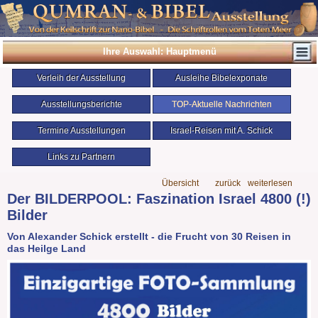
Ihre Auswahl: Hauptmenü
Verleih der Ausstellung
Ausleihe Bibelexponate
Ausstellungsberichte
TOP-Aktuelle Nachrichten
Termine Ausstellungen
Israel-Reisen mit A. Schick
Links zu Partnern
Übersicht
zurück
weiterlesen
Der BILDERPOOL: Faszination Israel 4800 (!)
Bilder
Von Alexander Schick erstellt - die Frucht von 30 Reisen in
das Heilge Land