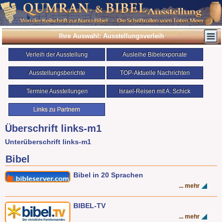
Ihre Auswahl: Ausstellungsverleih
Verleih der Ausstellung
Ausleihe Bibelexponate
Ausstellungsberichte
TOP-Aktuelle Nachrichten
Termine Ausstellungen
Israel-Reisen mit A. Schick
Links zu Partnern
Überschrift links-m1
Unterüberschrift links-m1
Bibel
Bibel in 20 Sprachen
... mehr
BIBEL-TV
... mehr