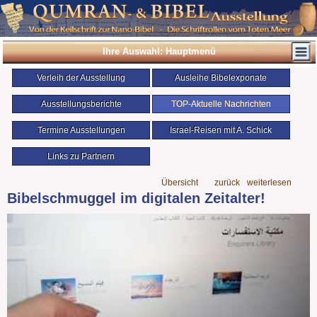
Ihre Auswahl: Hauptmenü
Verleih der Ausstellung
Ausleihe Bibelexponate
Ausstellungsberichte
TOP-Aktuelle Nachrichten
Termine Ausstellungen
Israel-Reisen mit A. Schick
Links zu Partnern
Übersicht
zurück
weiterlesen
Bibelschmuggel im digitalen Zeitalter!