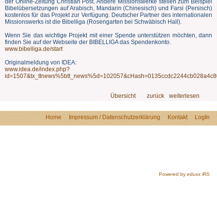
der Online-Zeitung Christian Post. Andere Missionswerke stellen zum Beispiel
Bibelübersetzungen auf Arabisch, Mandarin (Chinesisch) und Farsi (Persisch)
kostenlos für das Projekt zur Verfügung. Deutscher Partner des internationalen
Missionswerks ist die Bibelliga (Rosengarten bei Schwäbisch Hall).
Wenn Sie das wichtige Projekt mit einer Spende unterstützen möchten, dann
finden Sie auf der Webseite der BIBELLIGA das Spendenkonto.
www.bibelliga.de/start
Originalmeldung von IDEA:
www.idea.de/index.php?
id=1507&tx_ttnews%5btt_news%5d=102057&cHash=0135ccdc2244cb028a4c
Übersicht
zurück
weiterlesen
Home
Impressum / Datenschutzerklärung
Kontakt
LogIn
Powered by eduxx iRS