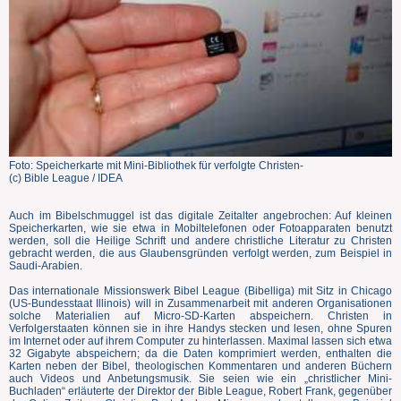
Foto: Speicherkarte mit Mini-Bibliothek für verfolgte Christen-
(c) Bible League / IDEA
Auch im Bibelschmuggel ist das digitale Zeitalter angebrochen: Auf kleinen
Speicherkarten, wie sie etwa in Mobiltelefonen oder Fotoapparaten benutzt
werden, soll die Heilige Schrift und andere christliche Literatur zu Christen
gebracht werden, die aus Glaubensgründen verfolgt werden, zum Beispiel in
Saudi-Arabien.
Das internationale Missionswerk Bibel League (Bibelliga) mit Sitz in Chicago
(US-Bundesstaat Illinois) will in Zusammenarbeit mit anderen Organisationen
solche Materialien auf Micro-SD-Karten abspeichern. Christen in
Verfolgerstaaten können sie in ihre Handys stecken und lesen, ohne Spuren
im Internet oder auf ihrem Computer zu hinterlassen. Maximal lassen sich etwa
32 Gigabyte abspeichern; da die Daten komprimiert werden, enthalten die
Karten neben der Bibel, theologischen Kommentaren und anderen Büchern
auch Videos und Anbetungsmusik. Sie seien wie ein „christlicher Mini-
Buchladen“ erläuterte der Direktor der Bible League, Robert Frank, gegenüber