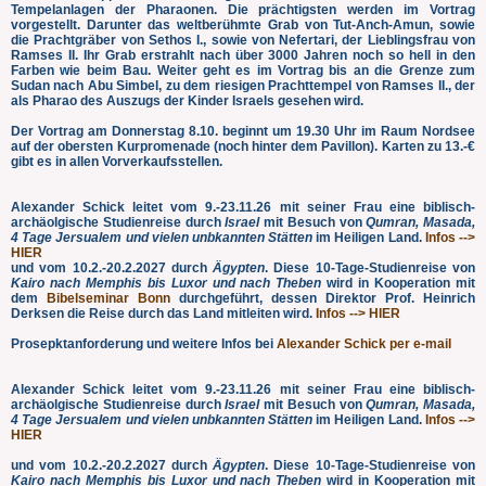
Tempelanlagen der Pharaonen. Die prächtigsten werden im Vortrag
vorgestellt. Darunter das weltberühmte Grab von Tut-Anch-Amun, sowie
die Prachtgräber von Sethos I., sowie von Nefertari, der Lieblingsfrau von
Ramses II. Ihr Grab erstrahlt nach über 3000 Jahren noch so hell in den
Farben wie beim Bau. Weiter geht es im Vortrag bis an die Grenze zum
Sudan nach Abu Simbel, zu dem riesigen Prachttempel von Ramses II., der
als Pharao des Auszugs der Kinder Israels gesehen wird.
Der Vortrag am
Donnerstag 8.10. beginnt um 19.30 Uhr im Raum Nordsee
auf der obersten Kurpromenade (noch hinter dem Pavillon). Karten zu 13.-€
gibt es in allen Vorverkaufsstellen.
Alexander Schick leitet vom 9.-23.11.26 mit seiner Frau eine biblisch-
archäolgische Studienreise durch
Israel
mit Besuch von
Qumran, Masada,
4 Tage Jersualem und vielen unbkannten Stätten
im Heiligen Land.
Infos -->
HIER
und vom 10.2.-20.2.2027 durch
Ägypten
. Diese 10-Tage-Studienreise von
Kairo nach Memphis bis Luxor und nach Theben
wird in Kooperation mit
dem
Bibelseminar Bonn
durchgeführt, dessen Direktor Prof. Heinrich
Derksen die Reise durch das Land mitleiten wird.
Infos --> HIER
Prosepktanforderung und weitere Infos bei
Alexander Schick per e-mail
Alexander Schick leitet vom 9.-23.11.26 mit seiner Frau eine biblisch-
archäolgische Studienreise durch
Israel
mit Besuch von
Qumran, Masada,
4 Tage Jersualem und vielen unbkannten Stätten
im Heiligen Land.
Infos -->
HIER
und vom 10.2.-20.2.2027 durch
Ägypten
. Diese 10-Tage-Studienreise von
Kairo nach Memphis bis Luxor und nach Theben
wird in Kooperation mit