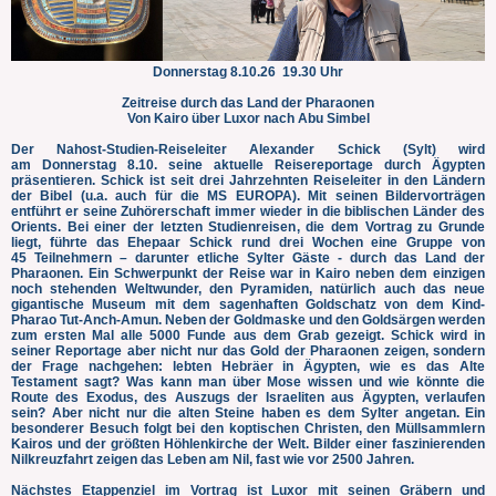
Donnerstag 8.10.26 19.30 Uhr
Zeitreise durch das Land der Pharaonen
Von Kairo über Luxor nach Abu Simbel
Der Nahost-Studien-Reiseleiter Alexander Schick (Sylt) wird
am Donnerstag 8.10. seine aktuelle Reisereportage durch Ägypten
präsentieren. Schick ist seit drei Jahrzehnten Reiseleiter in den Ländern
der Bibel (u.a. auch für die MS EUROPA). Mit seinen Bildervorträgen
entführt er seine Zuhörerschaft immer wieder in die biblischen Länder des
Orients. Bei einer der letzten Studienreisen, die dem Vortrag zu Grunde
liegt, führte das Ehepaar Schick rund drei Wochen eine Gruppe von
45 Teilnehmern – darunter etliche Sylter Gäste - durch das Land der
Pharaonen. Ein Schwerpunkt der Reise war in Kairo neben dem einzigen
noch stehenden Weltwunder, den Pyramiden, natürlich auch das neue
gigantische Museum mit dem sagenhaften Goldschatz von
dem Kind-
Pharao Tut-Anch-Amun. Neben der Goldmaske und den Goldsärgen werden
zum ersten Mal alle 5000 Funde aus dem Grab gezeigt. Schick wird in
seiner Reportage aber nicht nur das Gold der Pharaonen zeigen
, sondern
der Frage nachgehen: lebten Hebräer in Ägypten, wie es das Alte
Testament sagt? Was kann man über Mose wissen und wie könnte die
Route des Exodus, des Auszugs der Israeliten aus Ägypten, verlaufen
sein? Aber nicht nur die alten Steine haben es dem Sylter angetan. Ein
besonderer Besuch folgt bei den koptischen Christen, den Müllsammlern
Kairos und der größten Höhlenkirche der Welt. Bilder einer faszinierenden
Nilkreuzfahrt zeigen das Leben am Nil, fast wie vor 2500 Jahren.
Nächstes Etappenziel im Vortrag ist Luxor mit seinen Gräbern und