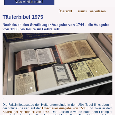
Was wirklich bleibt !
Übersicht
zurück
weiterlesen
Täuferbibel 1975
Nachdruck des Straßburger Ausgabe von 1744 - die Ausgabe
von 1536 bis heute im Gebrauch!
..
Die Faksimileausgabe der Hutterergemeinde in den USA (Bibel links oben in
der Vitrine) basiert auf der
Froschauer Ausgabe von 1536
und zwar in dem
Straßbuger Nachdruck von 1744
. Das Faksimile wurde nach dem Exemplar