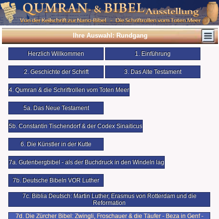
Ihre Auswahl: Rundgang
Herzlich Willkommen
1. Einführung
2. Geschichte der Schrift
3. Das Alte Testament
4. Qumran & die Schriftrollen vom Toten Meer
5a. Das Neue Testament
5b. Constantin Tischendorf & der Codex Sinaiticus
6. Die Künstler in der Kutte
7a. Gutenbergbibel - als der Buchdruck in den Windeln lag
7b. Deutsche Bibeln VOR Luther
7c. Biblia Deutsch: Martin Luther, Erasmus von Rotterdam und die
Reformation
7d. Die Zürcher Bibel: Zwingli, Froschauer & die Täufer - Beza in Genf -