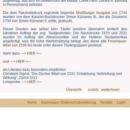
angefertigt, das sich im Gewahrsam der Muddy Creek Farm Library in Ephrata
in Pennsylvania befindet.
Die dem Faksimiledruck zugrunde liegende
Straßburger Ausgabe von 1744
wurden von dem Kanzlei-Buchdrucker Simon Kürssner III., der die Druckerei
1734 von Simon Kürssner II. erbte, gedruckt.
Dieser Drucker war selber kein Täufer sondern übernahm einfach den
lukrativen Auftrag der sog. Taufgesinnten. Die Nachdrucke 1975 und 2011
wurden im Auftrag der Altmennoniten und der Hutterer Nordamerikas
angefertigt, was die hohe Wertschätzung belegt, den diese alte
Froschauer-
Bibel von 1536
bis heute unter diesen Täufergruppen geniesst.
mehr dazu
---> HIER <---
und ---> HIER <---
als Literatur dazu besonders empfohlen:
Christoph Sigrist, "Die Zürcher Bibel von 1531: Entstehung, Verbreitung und
Wirkung", Zürich 2011.
Leseprobe
---> HIER <---
Übersicht
zurück
weiterlesen
Home
Impressum / Datenschutzerklärung
Kontakt
LogIn