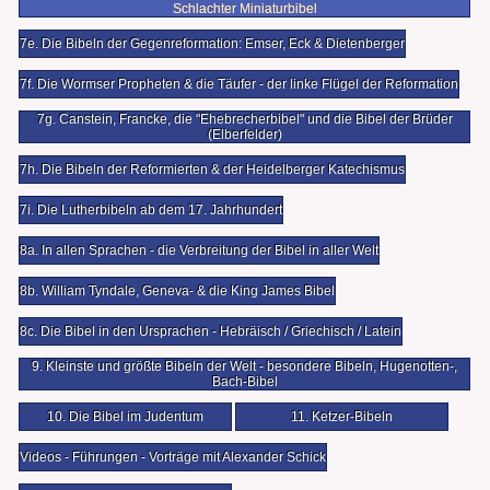
Schlachter Miniaturbibel
7e. Die Bibeln der Gegenreformation: Emser, Eck & Dietenberger
7f. Die Wormser Propheten & die Täufer - der linke Flügel der Reformation
7g. Canstein, Francke, die "Ehebrecherbibel" und die Bibel der Brüder
(Elberfelder)
7h. Die Bibeln der Reformierten & der Heidelberger Katechismus
7i. Die Lutherbibeln ab dem 17. Jahrhundert
8a. In allen Sprachen - die Verbreitung der Bibel in aller Welt
8b. William Tyndale, Geneva- & die King James Bibel
8c. Die Bibel in den Ursprachen - Hebräisch / Griechisch / Latein
9. Kleinste und größte Bibeln der Welt - besondere Bibeln, Hugenotten-,
Bach-Bibel
10. Die Bibel im Judentum
11. Ketzer-Bibeln
Videos - Führungen - Vorträge mit Alexander Schick